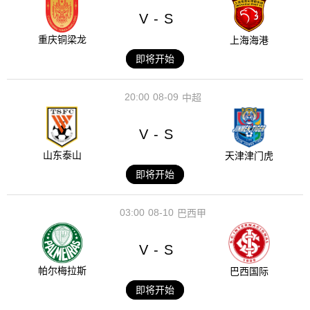
V
S
-
重庆铜梁龙
上海海港
即将开始
20:00
08-09
中超
V
S
-
山东泰山
天津津门虎
即将开始
03:00
08-10
巴西甲
V
S
-
帕尔梅拉斯
巴西国际
即将开始