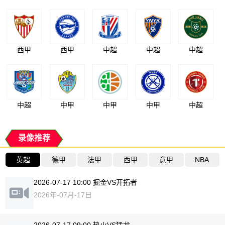
西甲
西甲
中超
中超
中超
中超
中甲
中甲
中甲
中超
录像推荐
英超
德甲
法甲
西甲
意甲
NBA
2026-07-17 10:00 掘金VS开拓者
2026年-07月-17日