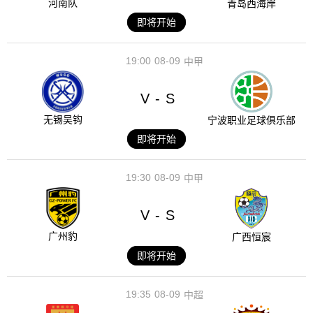
河南队
青岛西海岸
即将开始
19:00
08-09
中甲
V
S
-
无锡吴钩
宁波职业足球俱乐部
即将开始
19:30
08-09
中甲
V
S
-
广州豹
广西恒宸
即将开始
19:35
08-09
中超