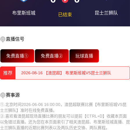
布里斯班城
昆士兰狮队
已结束
2026-08-16 【澳昆超】 布里斯班城VS昆士兰狮队
直播信号
2026-08-16 【澳昆超】 布里斯班城VS昆士兰狮队
免费直播①
免费直播②
玩球直播
2026-08-16 【澳昆超】 布里斯班城VS昆士兰狮队
推荐
2026-08-16 【澳昆超】 布里斯班城VS昆士兰狮队
2026-08-16 【澳昆超】 布里斯班城VS昆士兰狮队
2026-08-16 【澳昆超】 布里斯班城VS昆士兰狮队
赛事源
2026-08-16 【澳昆超】 布里斯班城VS昆士兰狮队
2026-08-16 【澳昆超】 布里斯班城VS昆士兰狮队
①.北京时间2026-06-06 16:00:00，澳昆超联赛比赛【布里斯班城VS昆
士兰狮队】准时在线免费直播。
2026-08-16 【澳昆超】 布里斯班城VS昆士兰狮队
2026-08-16 【澳昆超】 布里斯班城VS昆士兰狮队
②.喜欢看澳昆超现场直播比赛的朋友可以提前【CTRL+D】收藏本页面
以免错过直播。还为您在本页面索引了相关澳昆超、布里斯班城直播、昆
2026-08-16 【澳昆超】 布里斯班城VS昆士兰狮队
2026-08-16 【澳昆超】 布里斯班城VS昆士兰狮队
士兰狮队直播的近期比赛列表以及两队历史交锋、两队赛程。