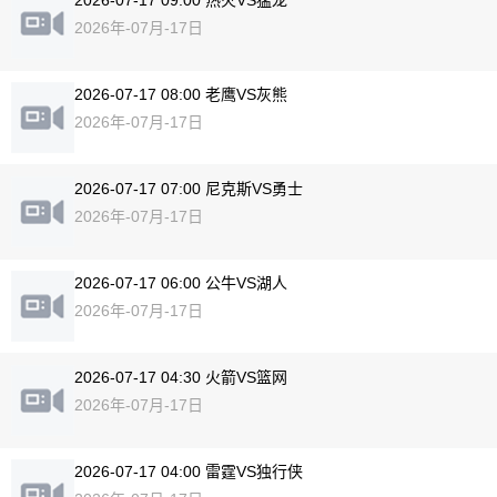
2026-07-17 09:00 热火VS猛龙
2026年-07月-17日
2026-07-17 08:00 老鹰VS灰熊
2026年-07月-17日
2026-07-17 07:00 尼克斯VS勇士
2026年-07月-17日
2026-07-17 06:00 公牛VS湖人
2026年-07月-17日
2026-07-17 04:30 火箭VS篮网
2026年-07月-17日
2026-07-17 04:00 雷霆VS独行侠