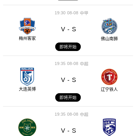
19:30
08-08
中甲
V
S
-
梅州客家
佛山南狮
即将开始
19:35
08-08
中超
V
S
-
大连英博
辽宁铁人
即将开始
19:35
08-08
中超
V
S
-