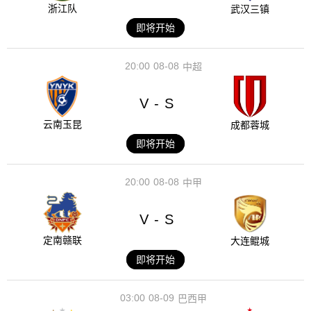
浙江队
武汉三镇
即将开始
20:00
08-08
中超
V
S
-
云南玉昆
成都蓉城
即将开始
20:00
08-08
中甲
V
S
-
定南赣联
大连鲲城
即将开始
03:00
08-09
巴西甲