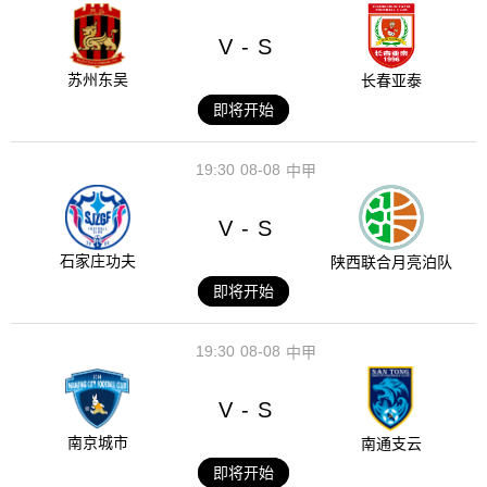
V
S
-
苏州东吴
长春亚泰
即将开始
19:30
08-08
中甲
V
S
-
石家庄功夫
陕西联合月亮泊队
即将开始
19:30
08-08
中甲
V
S
-
南京城市
南通支云
即将开始