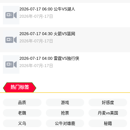
2026-07-17 06:00 公牛VS湖人
2026年-07月-17日
2026-07-17 04:30 火箭VS篮网
2026年-07月-17日
2026-07-17 04:00 雷霆VS独行侠
2026年-07月-17日
热门标签
品质
游戏
好感度
老魏
抢票
丹麦vs美国
义乌
公牛对雄鹿
秘籍