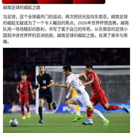
越南足球的崛起之路
当足球，这个全球最热门的运动，再次把目光投向东南亚，越南足球
的崛起无疑成为了一个令人瞩目的焦点。2026年世界杯预选赛，越南
队用一场场精彩的胜利，书写了属于自己的传奇。从东南亚的足球小
国到冲进世界杯的亚洲劲旅，越南足球的崛起之路，充满了艰辛与荣
耀。