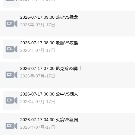
2026-07-17 09:00 热火VS猛龙
2026年-07月-17日
2026-07-17 08:00 老鹰VS灰熊
2026年-07月-17日
2026-07-17 07:00 尼克斯VS勇士
2026年-07月-17日
2026-07-17 06:00 公牛VS湖人
2026年-07月-17日
2026-07-17 04:30 火箭VS篮网
2026年-07月-17日