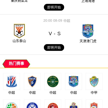
重庆铜梁龙
上海海港
即将开始
20:00
08-09
中超
V
S
-
山东泰山
天津津门虎
即将开始
热门赛事
中超
中超
中超
中超
中甲