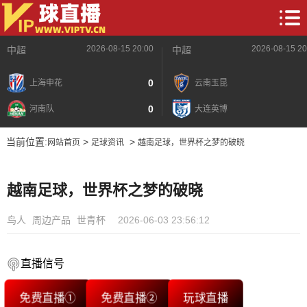
2026-08-15 20:00
2026-08-15 20
中超
中超
0
上海申花
云南玉昆
0
河南队
大连英博
当前位置:
>
>
网站首页
足球资讯
越南足球，世界杯之梦的破晓
越南足球，世界杯之梦的破晓
鸟人
周边产品
世青杯
2026-06-03 23:56:12
直播信号
免费直播①
免费直播②
玩球直播