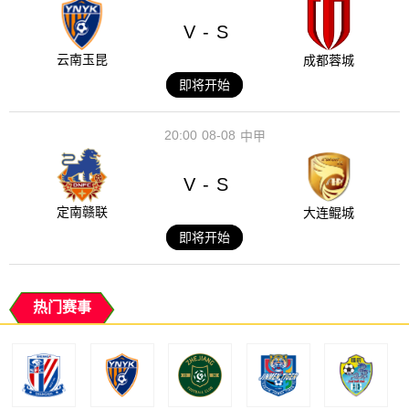
V
S
-
云南玉昆
成都蓉城
即将开始
20:00
08-08
中甲
V
S
-
定南赣联
大连鲲城
即将开始
热门赛事