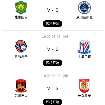
V
S
-
北京国安
深圳新鹏城
即将开始
19:00
08-08
中超
V
S
-
青岛海牛
上海申花
即将开始
19:00
08-08
中甲
V
S
-
苏州东吴
长春亚泰
即将开始