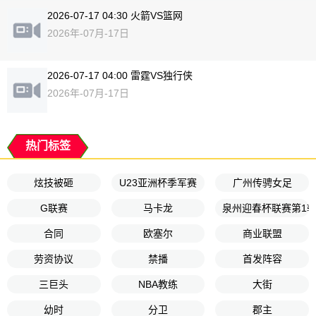
2026-07-17 04:30 火箭VS篮网
2026年-07月-17日
2026-07-17 04:00 雷霆VS独行侠
2026年-07月-17日
热门标签
炫技被砸
U23亚洲杯季军赛
广州传骋女足
G联赛
马卡龙
泉州迎春杯联赛第1
合同
欧塞尔
商业联盟
劳资协议
禁播
首发阵容
三巨头
NBA教练
大街
幼时
分卫
郡主