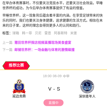
在举办体育赛事时，不仅要关注竞技水平，还要关注社会效益。早睡
世界杯的成功，为今后举办体育赛事提供了有益的借鉴。
早睡世界杯，这一现象背后蕴含着丰富的内涵。在享受足球带来的快
乐的同时，我们也要关注身体健康，追求健康的生活方式。相信在未
来的日子里，这样的理念会得到更多人的认同和践行。
标签
：
球箱
韩一菲
贝尼
雷恩
阿泰斯特
米堡
上一篇:
莆田世界杯探店视频直播现场美食盛宴
下一篇:
邮储世界杯：一场金融与体育的激情碰撞
推荐比赛
18:00
08-09
中甲
V
S
-
延边龙鼎
深圳青年人
直播中