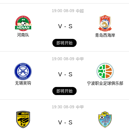
19:00
08-09
中超
V
S
-
河南队
青岛西海岸
即将开始
19:00
08-09
中甲
V
S
-
无锡吴钩
宁波职业足球俱乐部
即将开始
19:30
08-09
中甲
V
S
-