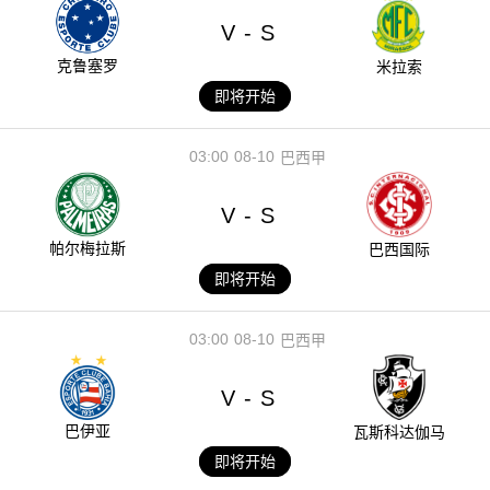
V
S
-
克鲁塞罗
米拉索
即将开始
03:00
08-10
巴西甲
V
S
-
帕尔梅拉斯
巴西国际
即将开始
03:00
08-10
巴西甲
V
S
-
巴伊亚
瓦斯科达伽马
即将开始