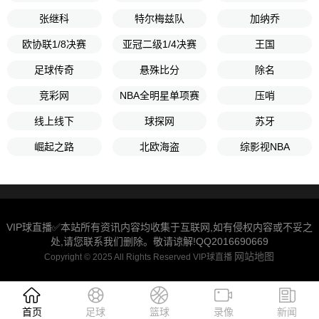
张继科
特尔梅兹队
加纳乔
欧协联1/8决赛
亚冠二级1/4决赛
王国
足球传奇
悬殊比分
除名
竞彩网
NBA全明星单项赛
压哨
线上线下
球探网
苏牙
崛起之路
北欧海盗
综影视NBA
VIP球直播✅本站所有资讯内容均收集于互联网,如有侵权内容或不妥之
处,请您联系我们删除。敬请谅解!QQ2016690669
网站地图
Copyright © 2025 All Rights Reserved VIP球直播
首页
足球
篮球
录像
新闻