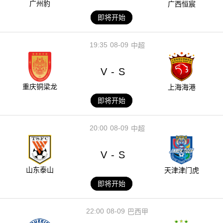
广州豹
广西恒宸
即将开始
19:35
08-09
中超
V
S
-
重庆铜梁龙
上海海港
即将开始
20:00
08-09
中超
V
S
-
山东泰山
天津津门虎
即将开始
22:00
08-09
巴西甲