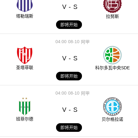
V
S
-
塔勒瑞斯
拉努斯
即将开始
04:00
08-10
阿甲
V
S
-
圣塔菲联
科尔多瓦中央SDE
即将开始
04:00
08-10
阿甲
V
S
-
班菲尔德
贝尔格拉诺
即将开始