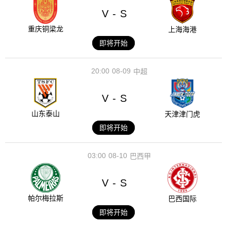
V
S
-
重庆铜梁龙
上海海港
即将开始
20:00
08-09
中超
V
S
-
山东泰山
天津津门虎
即将开始
03:00
08-10
巴西甲
V
S
-
帕尔梅拉斯
巴西国际
即将开始