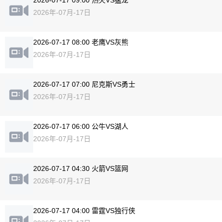
2026-07-17 09:00 热火VS猛龙
2026年-07月-17日
2026-07-17 08:00 老鹰VS灰熊
2026年-07月-17日
2026-07-17 07:00 尼克斯VS勇士
2026年-07月-17日
2026-07-17 06:00 公牛VS湖人
2026年-07月-17日
2026-07-17 04:30 火箭VS篮网
2026年-07月-17日
2026-07-17 04:00 雷霆VS独行侠