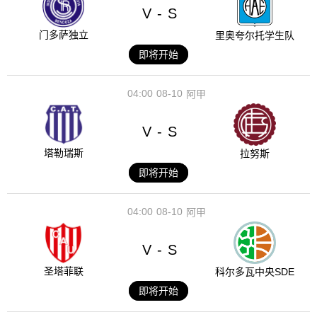
V
S
-
门多萨独立
里奥夸尔托学生队
即将开始
04:00
08-10
阿甲
V
S
-
塔勒瑞斯
拉努斯
即将开始
04:00
08-10
阿甲
V
S
-
圣塔菲联
科尔多瓦中央SDE
即将开始