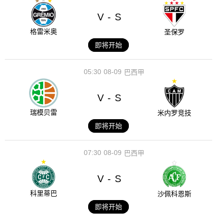
V
S
-
格雷米奥
圣保罗
即将开始
05:30
08-09
巴西甲
V
S
-
瑞模贝雷
米内罗竞技
即将开始
07:30
08-09
巴西甲
V
S
-
科里蒂巴
沙佩科恩斯
即将开始