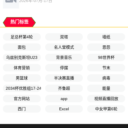
2026年-07月-17日
热门标签
足总杯第4轮
双塔
墙纸
面包
名人堂模式
恩怨
乌兹别克斯坦U23
背景音乐
98世界杯
体育营销
停摆
节末
男篮球
半决赛直播
病毒
2034杯优胜组17-24名排位赛
齐鲁超
能量
官方网站
app
视频直播回放
西门
Excel
中女甲第6轮