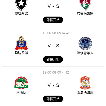
V
S
-
博塔弗戈
弗鲁米嫩塞
即将开始
18:00
08-09
中甲
V
S
-
延边龙鼎
深圳青年人
即将开始
19:00
08-09
中超
V
S
-
河南队
青岛西海岸
即将开始