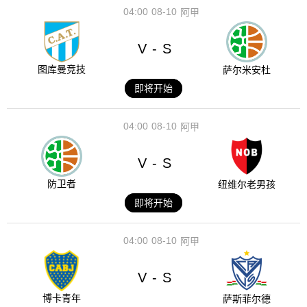
04:00
08-10
阿甲
V
S
-
图库曼竞技
萨尔米安杜
即将开始
04:00
08-10
阿甲
V
S
-
防卫者
纽维尔老男孩
即将开始
04:00
08-10
阿甲
V
S
-
博卡青年
萨斯菲尔德