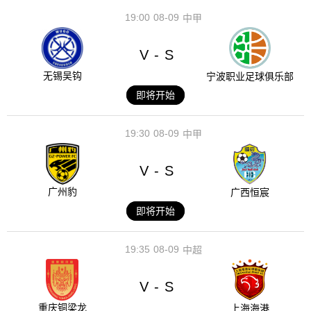
19:00
08-09
中甲
V
S
-
无锡吴钩
宁波职业足球俱乐部
即将开始
19:30
08-09
中甲
V
S
-
广州豹
广西恒宸
即将开始
19:35
08-09
中超
V
S
-
重庆铜梁龙
上海海港