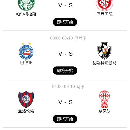
V
S
-
帕尔梅拉斯
巴西国际
即将开始
03:00
08-10
巴西甲
V
S
-
巴伊亚
瓦斯科达伽马
即将开始
04:00
08-10
阿甲
V
S
-
圣洛伦索
飓风队
即将开始