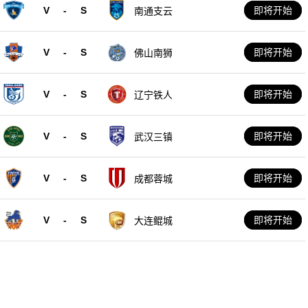
V
-
S
即将开始
南通支云
V
-
S
即将开始
佛山南狮
V
-
S
即将开始
辽宁铁人
V
-
S
即将开始
武汉三镇
V
-
S
即将开始
成都蓉城
V
-
S
即将开始
大连鲲城