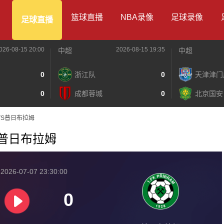
篮球直播
NBA录像
足球录像
足球直播
026-08-15 20:00
2026-08-15 19:35
中超
中超
0
浙江队
0
天津津门
0
成都蓉城
0
北京国安
尼基VS普日布拉姆
VS普日布拉姆
026-07-07 23:30:00
0