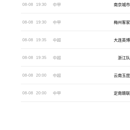
08-08
19:30
中甲
南京城市
08-08
19:30
中甲
梅州客家
08-08
19:35
中超
大连英博
08-08
19:35
中超
浙江队
08-08
20:00
中超
云南玉昆
08-08
20:00
中甲
定南赣联