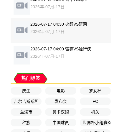
2026年-07月-17日
2026-07-17 04:30 火箭VS篮网
2026年-07月-17日
2026-07-17 04:00 雷霆VS独行侠
2026年-07月-17日
热门标签
庆生
电影
罗女杯
吉尔吉斯斯坦
发布会
FC
兰溪市
贝卡汉姆
机关
种族
中国球员
世界杯小组赛K组第2轮