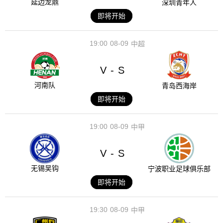
延边龙鼎
深圳青年人
即将开始
19:00
08-09
中超
V
S
-
河南队
青岛西海岸
即将开始
19:00
08-09
中甲
V
S
-
无锡吴钩
宁波职业足球俱乐部
即将开始
19:30
08-09
中甲