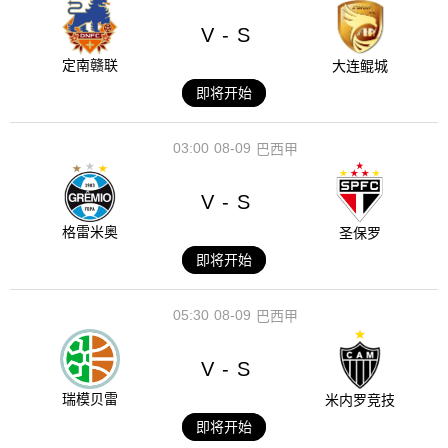
V
S
-
定南赣联
大连鲲城
即将开始
03:00
08-09
巴西甲
V
S
-
格雷米奥
圣保罗
即将开始
05:30
08-09
巴西甲
V
S
-
瑞模贝雷
米内罗竞技
即将开始