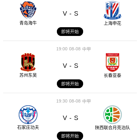
V
S
-
青岛海牛
上海申花
即将开始
19:00
08-08
中甲
V
S
-
苏州东吴
长春亚泰
即将开始
19:30
08-08
中甲
V
S
-
石家庄功夫
陕西联合月亮泊队
即将开始