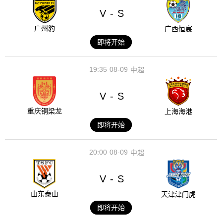
V
S
-
广州豹
广西恒宸
即将开始
19:35
08-09
中超
V
S
-
重庆铜梁龙
上海海港
即将开始
20:00
08-09
中超
V
S
-
山东泰山
天津津门虎
即将开始