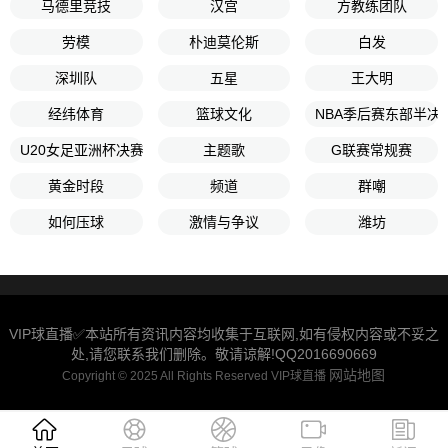
马德里竞技
汉宫
方教练团队
劳模
朴迪莫伦斯
白发
深圳队
五星
王大明
经纬体育
篮球文化
NBA季后赛东部半决
U20女足亚洲杯决赛
主题歌
G联赛常规赛
黄金时段
频道
群嘲
如何压球
激情与争议
潍坊
VIP球直播✅本站所有资讯内容均收集于互联网,如有侵权内容或不妥之
处,请您联系我们删除。敬请谅解!QQ2016690669
网站地图
Copyright © 2025 All Rights Reserved VIP球直播