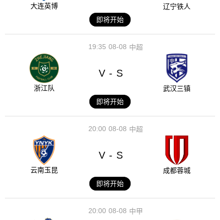
大连英博
辽宁铁人
即将开始
19:35
08-08
中超
V
S
-
浙江队
武汉三镇
即将开始
20:00
08-08
中超
V
S
-
云南玉昆
成都蓉城
即将开始
20:00
08-08
中甲