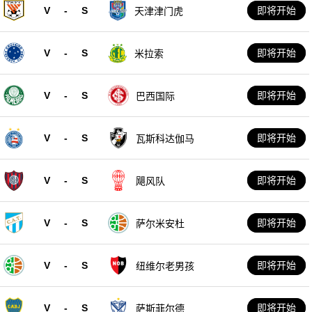
V
-
S
即将开始
天津津门虎
V
-
S
即将开始
米拉索
V
-
S
即将开始
巴西国际
V
-
S
即将开始
瓦斯科达伽马
V
-
S
即将开始
飓风队
V
-
S
即将开始
萨尔米安杜
V
-
S
即将开始
纽维尔老男孩
V
-
S
即将开始
萨斯菲尔德