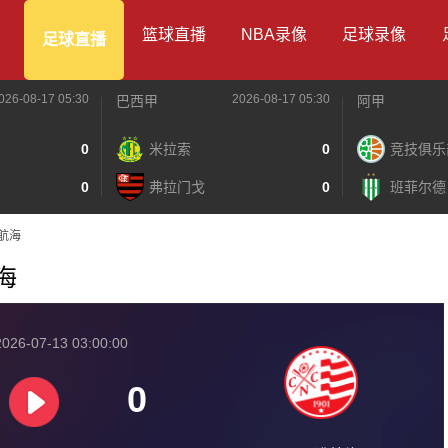
篮球直播
NBA录像
足球录像
足球直播
026-08-17 05:30
2026-08-17 05:30
巴西甲
阿甲
0
米拉索
0
竞技俱乐
0
弗拉门戈
0
班菲尔德
腓航海
航海
026-07-13 03:00:00
0