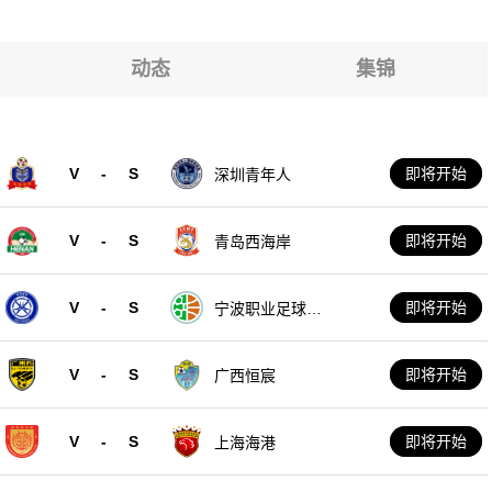
动态
集锦
V
-
S
即将开始
深圳青年人
V
-
S
即将开始
青岛西海岸
V
-
S
即将开始
宁波职业足球俱
乐部
V
-
S
即将开始
广西恒宸
V
-
S
即将开始
上海海港