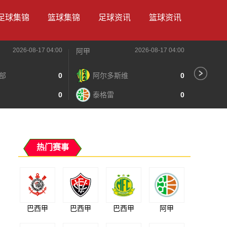
足球集锦
篮球集锦
足球资讯
篮球资讯
2026-08-17 04:00
2026-08-17 04:00
阿甲
阿甲
部
0
阿尔多斯维
0
普
0
泰格雷
0
博
热门赛事
巴西甲
巴西甲
巴西甲
阿甲