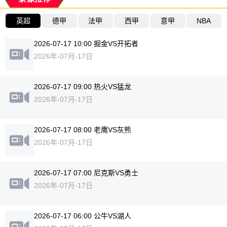
英超
德甲
法甲
西甲
意甲
NBA
2026-07-17 10:00 掘金VS开拓者
2026年-07月-17日
2026-07-17 09:00 热火VS猛龙
2026年-07月-17日
2026-07-17 08:00 老鹰VS灰熊
2026年-07月-17日
2026-07-17 07:00 尼克斯VS勇士
2026年-07月-17日
2026-07-17 06:00 公牛VS湖人