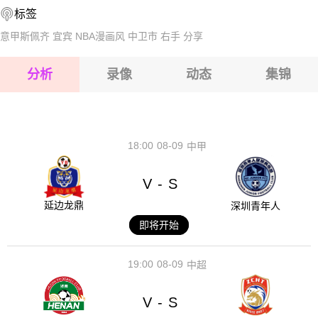
标签
2026-08-17 【球会友谊】 路肯瓦德VS特拉诺夫
意甲斯佩齐
宜宾
NBA漫画风
中卫市
右手
分享
2026-08-17 【球会友谊】 路肯瓦德VS特拉诺夫
分析
录像
动态
集锦
2026-08-17 【球会友谊】 路肯瓦德VS特拉诺夫
2026-08-17 【球会友谊】 路肯瓦德VS特拉诺夫
18:00
08-09
中甲
V
S
-
延边龙鼎
深圳青年人
即将开始
19:00
08-09
中超
V
S
-