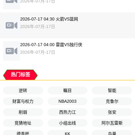
2026年-07月-17日
2026-07-17 04:30 火箭VS篮网
2026年-07月-17日
2026-07-17 04:00 雷霆VS独行侠
2026年-07月-17日
热门标签
逆转
瞩目
智能
财富与权力
NBA2003
克鲁尔
削弱
西热力江
张安
竞猜地址
小组出线
阿尔瓦雷斯
德青杯
KK
鸟巢