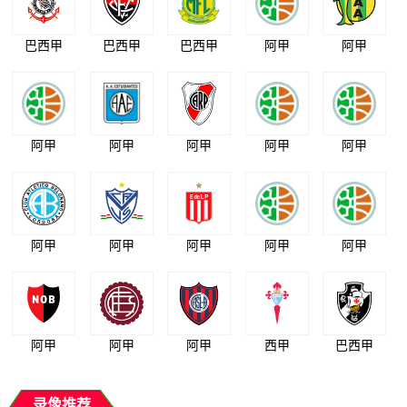
巴西甲
巴西甲
巴西甲
阿甲
阿甲
阿甲
阿甲
阿甲
阿甲
阿甲
阿甲
阿甲
阿甲
阿甲
阿甲
阿甲
阿甲
阿甲
西甲
巴西甲
录像推荐