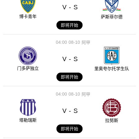
V
S
-
博卡青年
萨斯菲尔德
即将开始
04:00
08-10
阿甲
V
S
-
门多萨独立
里奥夸尔托学生队
即将开始
04:00
08-10
阿甲
V
S
-
塔勒瑞斯
拉努斯
即将开始