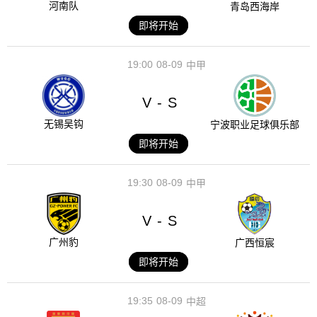
河南队
青岛西海岸
即将开始
19:00
08-09
中甲
V
S
-
无锡吴钩
宁波职业足球俱乐部
即将开始
19:30
08-09
中甲
V
S
-
广州豹
广西恒宸
即将开始
19:35
08-09
中超