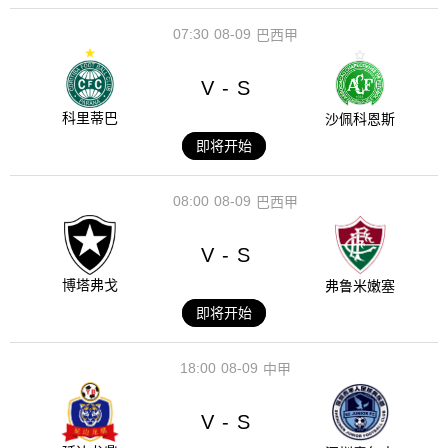
07:30
08-09
巴西甲
V
S
-
科里蒂巴
沙佩科恩斯
即将开始
08:00
08-09
巴西甲
V
S
-
博塔弗戈
弗鲁米嫩塞
即将开始
18:00
08-09
中甲
V
S
-