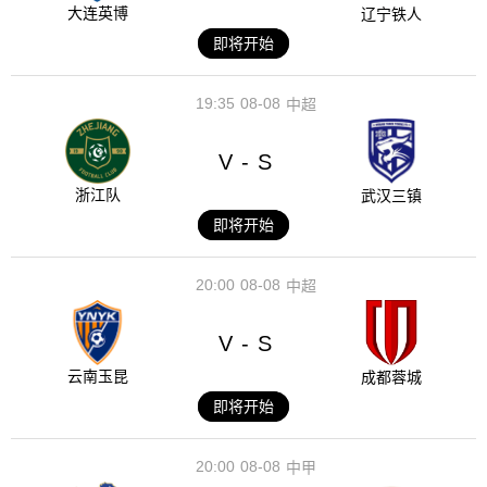
大连英博
辽宁铁人
即将开始
19:35
08-08
中超
V
S
-
浙江队
武汉三镇
即将开始
20:00
08-08
中超
V
S
-
云南玉昆
成都蓉城
即将开始
20:00
08-08
中甲