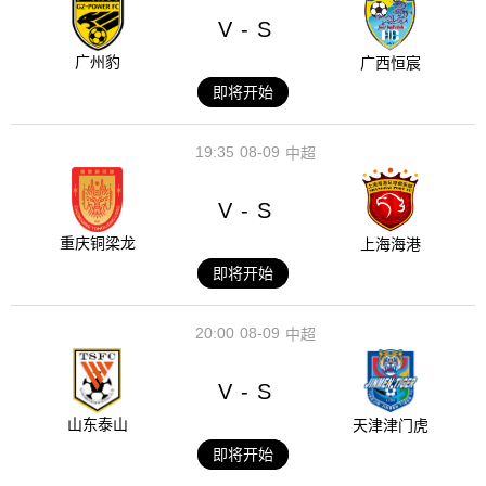
V
S
-
广州豹
广西恒宸
即将开始
19:35
08-09
中超
V
S
-
重庆铜梁龙
上海海港
即将开始
20:00
08-09
中超
V
S
-
山东泰山
天津津门虎
即将开始