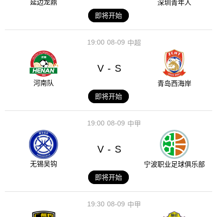
延边龙鼎
深圳青年人
即将开始
19:00
08-09
中超
V
S
-
河南队
青岛西海岸
即将开始
19:00
08-09
中甲
V
S
-
无锡吴钩
宁波职业足球俱乐部
即将开始
19:30
08-09
中甲