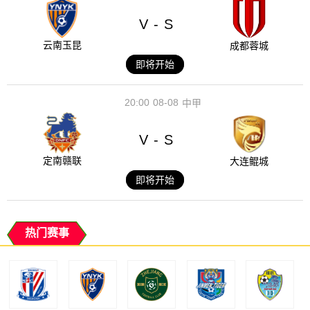
V
S
-
云南玉昆
成都蓉城
即将开始
20:00
08-08
中甲
V
S
-
定南赣联
大连鲲城
即将开始
热门赛事