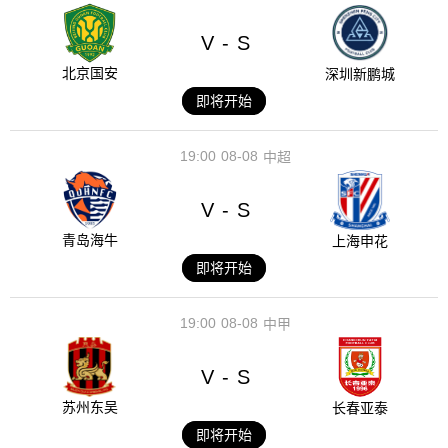
V
S
-
北京国安
深圳新鹏城
即将开始
19:00
08-08
中超
V
S
-
青岛海牛
上海申花
即将开始
19:00
08-08
中甲
V
S
-
苏州东吴
长春亚泰
即将开始