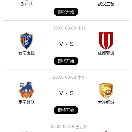
浙江队
武汉三镇
即将开始
20:00
08-08
中超
V
S
-
云南玉昆
成都蓉城
即将开始
20:00
08-08
中甲
V
S
-
定南赣联
大连鲲城
即将开始
03:00
08-09
巴西甲