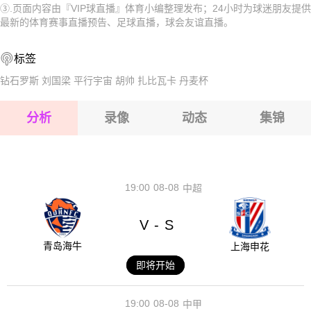
③.页面内容由『VIP球直播』体育小编整理发布；24小时为球迷朋友提供
2026-08-16 【球会友谊】 蒙特罗斯VS因弗鲁里机车厂
2026-08-16 【球会友谊】 蒙特罗斯VS因弗鲁里机车厂
最新的体育赛事直播预告、足球直播，球会友谊直播。
2026-08-16 【球会友谊】 蒙特罗斯VS因弗鲁里机车厂
2026-08-16 【球会友谊】 蒙特罗斯VS因弗鲁里机车厂
标签
2026-08-16 【球会友谊】 蒙特罗斯VS因弗鲁里机车厂
2026-08-16 【球会友谊】 蒙特罗斯VS因弗鲁里机车厂
钻石罗斯
刘国梁
平行宇宙
胡帅
扎比瓦卡
丹麦杯
2026-08-16 【球会友谊】 蒙特罗斯VS因弗鲁里机车厂
分析
录像
动态
集锦
2026-08-16 【球会友谊】 蒙特罗斯VS因弗鲁里机车厂
2026-08-16 【球会友谊】 蒙特罗斯VS因弗鲁里机车厂
19:00
08-08
中超
V
S
-
青岛海牛
上海申花
即将开始
19:00
08-08
中甲