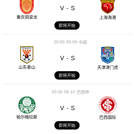
V
S
-
重庆铜梁龙
上海海港
即将开始
20:00
08-09
中超
V
S
-
山东泰山
天津津门虎
即将开始
03:00
08-10
巴西甲
V
S
-
帕尔梅拉斯
巴西国际
即将开始