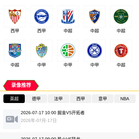
西甲
西甲
中超
中超
中超
中超
中甲
中甲
中甲
中超
录像推荐
英超
德甲
法甲
西甲
意甲
NBA
2026-07-17 10:00 掘金VS开拓者
2026年-07月-17日