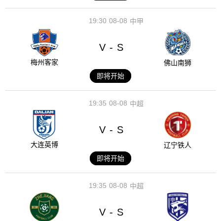
19:30
08-08
中甲
V
S
-
梅州客家
佛山南狮
即将开始
19:35
08-08
中超
V
S
-
大连英博
辽宁铁人
即将开始
19:35
08-08
中超
V
S
-