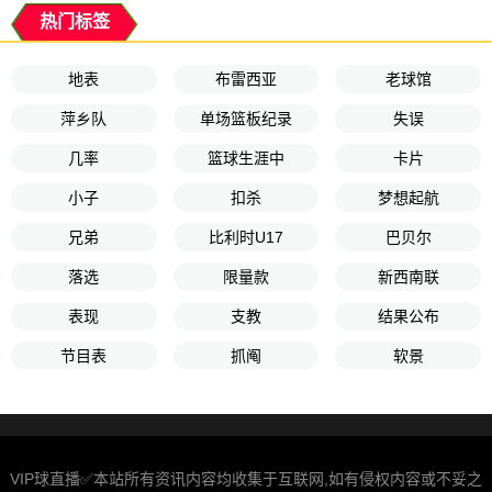
热门标签
地表
布雷西亚
老球馆
萍乡队
单场篮板纪录
失误
几率
篮球生涯中
卡片
小子
扣杀
梦想起航
兄弟
比利时U17
巴贝尔
落选
限量款
新西南联
表现
支教
结果公布
节目表
抓阄
软景
VIP球直播✅本站所有资讯内容均收集于互联网,如有侵权内容或不妥之