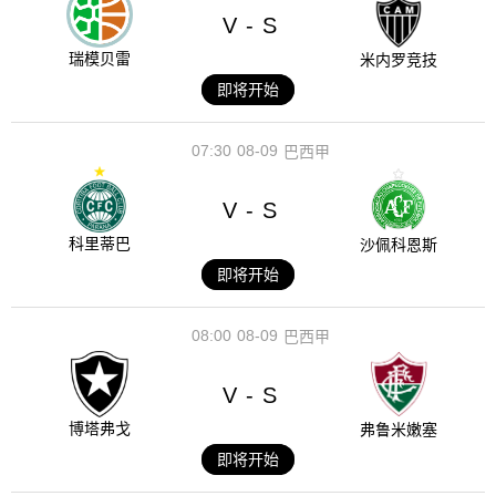
V
S
-
瑞模贝雷
米内罗竞技
即将开始
07:30
08-09
巴西甲
V
S
-
科里蒂巴
沙佩科恩斯
即将开始
08:00
08-09
巴西甲
V
S
-
博塔弗戈
弗鲁米嫩塞
即将开始