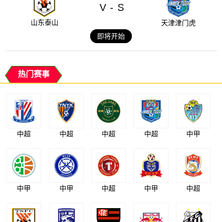
V
S
-
山东泰山
天津津门虎
即将开始
热门赛事
中超
中超
中超
中超
中甲
中甲
中甲
中超
中甲
中超