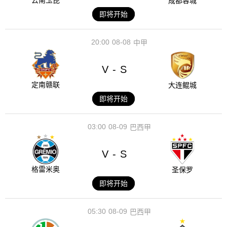
云南玉昆
成都蓉城
即将开始
20:00
08-08
中甲
V
S
-
定南赣联
大连鲲城
即将开始
03:00
08-09
巴西甲
V
S
-
格雷米奥
圣保罗
即将开始
05:30
08-09
巴西甲