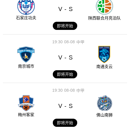
V
S
-
石家庄功夫
陕西联合月亮泊队
即将开始
19:30
08-08
中甲
V
S
-
南京城市
南通支云
即将开始
19:30
08-08
中甲
V
S
-
梅州客家
佛山南狮
即将开始