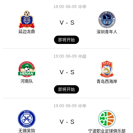
18:00
08-09
中甲
V
S
-
延边龙鼎
深圳青年人
即将开始
19:00
08-09
中超
V
S
-
河南队
青岛西海岸
即将开始
19:00
08-09
中甲
V
S
-
无锡吴钩
宁波职业足球俱乐部