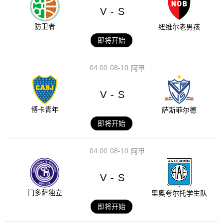
V
S
-
防卫者
纽维尔老男孩
即将开始
04:00
08-10
阿甲
V
S
-
博卡青年
萨斯菲尔德
即将开始
04:00
08-10
阿甲
V
S
-
门多萨独立
里奥夸尔托学生队
即将开始