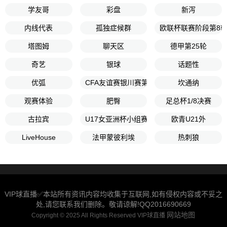
学友哥
彩盘
新泻
内线代表
孤独症候群
欧联杯联赛阶段第8
塔图姆
聊天区
德甲第25轮
奇艺
银球
话题性
优弧
CFA友谊赛银川赛第3轮
坎通纳
观赛体验
肥臀
足总杯1/8决赛
古拉宾
U17女亚洲杯小组赛A组
欧青U21外
LiveHouse
法甲蒙彼利埃
热刺狼
VIP球直播✅本站所有资讯内容均收集于互联网,如有侵权内容或不妥之
处,请您联系我们删除。敬请谅解!QQ2016690669
网站地图
Copyright © 2025 All Rights Reserved VIP球直播