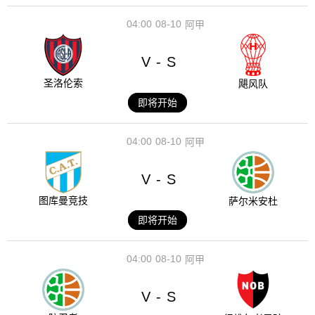
04:00
08-10
阿甲
V
S
-
圣洛伦索
飓风队
即将开始
04:00
08-10
阿甲
V
S
-
图库曼竞技
萨尔米安杜
即将开始
04:00
08-10
阿甲
V
S
-