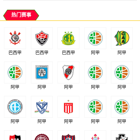
热门赛事
巴西甲
巴西甲
巴西甲
阿甲
阿甲
阿甲
阿甲
阿甲
阿甲
阿甲
阿甲
阿甲
阿甲
阿甲
阿甲