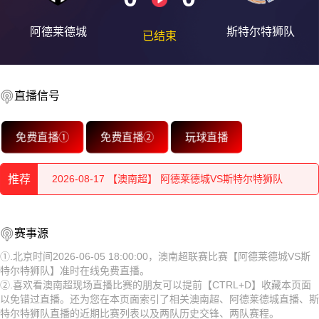
阿德莱德城
斯特尔特狮队
已结束
直播信号
2026-08-17 【澳南超】 阿德莱德城VS斯特尔特狮队
免费直播①
免费直播②
玩球直播
2026-08-17 【澳南超】 阿德莱德城VS斯特尔特狮队
推荐
2026-08-17 【澳南超】 阿德莱德城VS斯特尔特狮队
2026-08-17 【澳南超】 阿德莱德城VS斯特尔特狮队
2026-08-17 【澳南超】 阿德莱德城VS斯特尔特狮队
赛事源
2026-08-17 【澳南超】 阿德莱德城VS斯特尔特狮队
2026-08-17 【澳南超】 阿德莱德城VS斯特尔特狮队
①.北京时间2026-06-05 18:00:00，澳南超联赛比赛【阿德莱德城VS斯
特尔特狮队】准时在线免费直播。
2026-08-17 【澳南超】 阿德莱德城VS斯特尔特狮队
2026-08-17 【澳南超】 阿德莱德城VS斯特尔特狮队
②.喜欢看澳南超现场直播比赛的朋友可以提前【CTRL+D】收藏本页面
以免错过直播。还为您在本页面索引了相关澳南超、阿德莱德城直播、斯
2026-08-17 【澳南超】 阿德莱德城VS斯特尔特狮队
2026-08-17 【澳南超】 阿德莱德城VS斯特尔特狮队
特尔特狮队直播的近期比赛列表以及两队历史交锋、两队赛程。