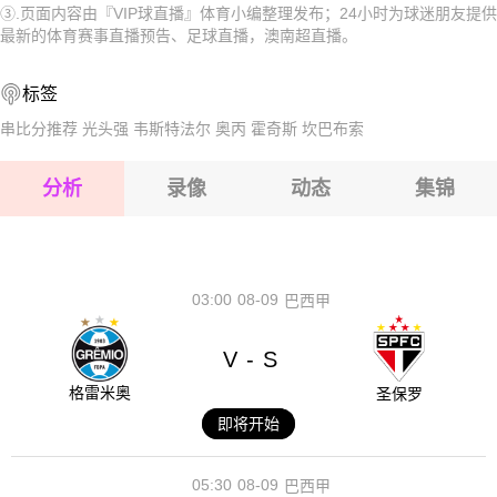
③.页面内容由『VIP球直播』体育小编整理发布；24小时为球迷朋友提供
2026-08-17 【澳南超】 阿德莱德城VS斯特尔特狮队
2026-08-17 【澳南超】 阿德莱德城VS斯特尔特狮队
最新的体育赛事直播预告、足球直播，澳南超直播。
2026-08-17 【澳南超】 阿德莱德城VS斯特尔特狮队
2026-08-17 【澳南超】 阿德莱德城VS斯特尔特狮队
标签
2026-08-17 【澳南超】 阿德莱德城VS斯特尔特狮队
2026-08-17 【澳南超】 阿德莱德城VS斯特尔特狮队
串比分推荐
光头强
韦斯特法尔
奥丙
霍奇斯
坎巴布索
2026-08-17 【澳南超】 阿德莱德城VS斯特尔特狮队
分析
录像
动态
集锦
2026-08-17 【澳南超】 阿德莱德城VS斯特尔特狮队
2026-08-17 【澳南超】 阿德莱德城VS斯特尔特狮队
03:00
08-09
巴西甲
V
S
-
格雷米奥
圣保罗
即将开始
05:30
08-09
巴西甲