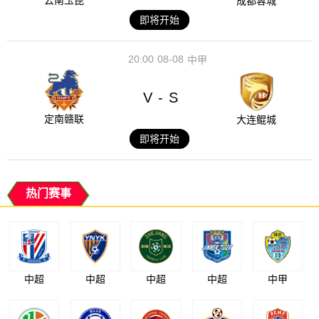
云南玉昆
成都蓉城
即将开始
20:00
08-08
中甲
V
S
-
定南赣联
大连鲲城
即将开始
热门赛事
中超
中超
中超
中超
中甲