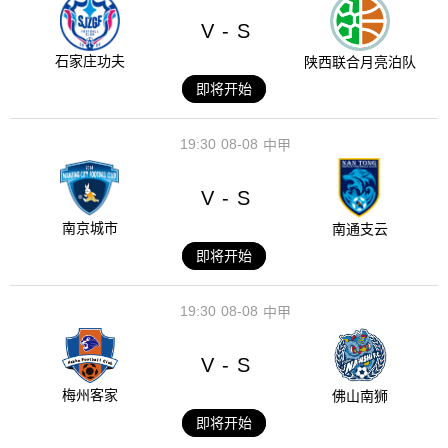
V
S
-
石家庄功夫
陕西联合月亮泊队
即将开始
19:30
08-08
中甲
V
S
-
南京城市
南通支云
即将开始
19:30
08-08
中甲
V
S
-
梅州客家
佛山南狮
即将开始