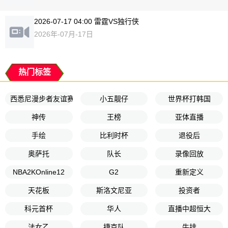
2026-07-17 04:00 雷霆VS独行侠
2026年-07月-17日
热门标签
西悉尼漫步者友谊赛
小五靓仔
世界杯打韩国
神传
王榜
亚体直播
手绘
比利时杯
退役后
奥萨托
队长
录像回放
NBA2KOnline12
G2
重新定义
天花板
斯洛文尼亚
投资者
科元首杯
华人
直播中超恒大
法女乙
捷克队
牛排