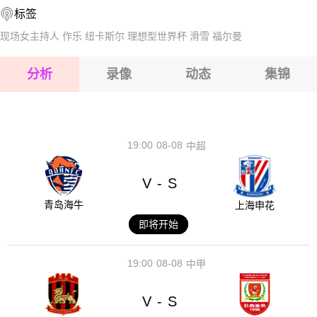
标签
2026-08-16 【芬乙】 艾弗克VS伊洛特
2026-08-16 【芬乙】 艾弗克VS伊洛特
现场女主持人
作乐
纽卡斯尔
理想型世界杯
滑雪
福尔曼
2026-08-16 【芬乙】 艾弗克VS伊洛特
分析
录像
动态
集锦
2026-08-16 【芬乙】 艾弗克VS伊洛特
2026-08-16 【芬乙】 艾弗克VS伊洛特
19:00
08-08
中超
V
S
-
青岛海牛
上海申花
即将开始
19:00
08-08
中甲
V
S
-