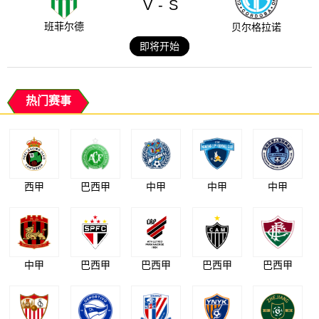
V
S
-
班菲尔德
贝尔格拉诺
即将开始
热门赛事
西甲
巴西甲
中甲
中甲
中甲
中甲
巴西甲
巴西甲
巴西甲
巴西甲