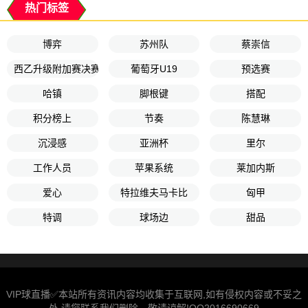
热门标签
博弈
苏州队
蔡崇信
西乙升级附加赛决赛次回合
葡萄牙U19
预选赛
哈镇
脚根键
搭配
积分榜上
节奏
陈慧琳
沉浸感
亚洲杯
里尔
工作人员
苹果系统
莱加内斯
爱心
特拉维夫马卡比
匈甲
特调
球场边
甜品
VIP球直播✅本站所有资讯内容均收集于互联网,如有侵权内容或不妥之