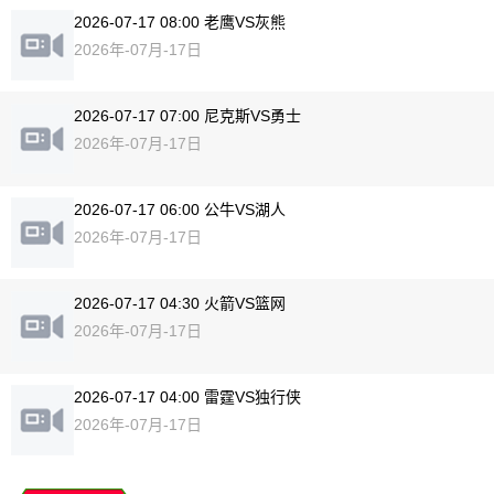
2026-07-17 08:00 老鹰VS灰熊
2026年-07月-17日
2026-07-17 07:00 尼克斯VS勇士
2026年-07月-17日
2026-07-17 06:00 公牛VS湖人
2026年-07月-17日
2026-07-17 04:30 火箭VS篮网
2026年-07月-17日
2026-07-17 04:00 雷霆VS独行侠
2026年-07月-17日