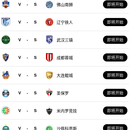
V
-
S
即将开始
佛山南狮
V
-
S
即将开始
辽宁铁人
V
-
S
即将开始
武汉三镇
V
-
S
即将开始
成都蓉城
V
-
S
即将开始
大连鲲城
V
-
S
即将开始
圣保罗
V
-
S
即将开始
米内罗竞技
V
-
S
即将开始
沙佩科恩斯