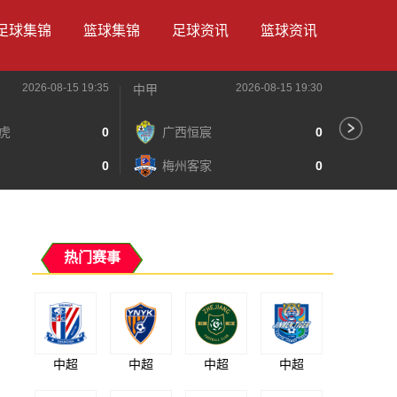
足球集锦
篮球集锦
足球资讯
篮球资讯
2026-08-15 19:35
2026-08-15 19:30
中甲
中甲
虎
0
广西恒宸
0
陕
0
梅州客家
0
长
热门赛事
中超
中超
中超
中超