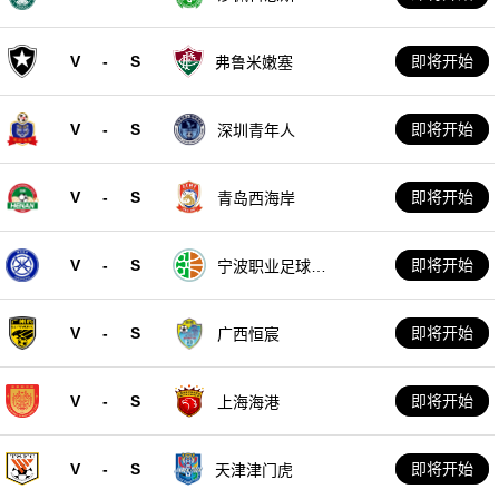
V
-
S
即将开始
弗鲁米嫩塞
V
-
S
即将开始
深圳青年人
V
-
S
即将开始
青岛西海岸
V
-
S
即将开始
宁波职业足球俱
乐部
V
-
S
即将开始
广西恒宸
V
-
S
即将开始
上海海港
V
-
S
即将开始
天津津门虎