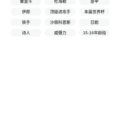
重置卡
杜海勒
意甲
伊郎
顶级进攻手
本届世界杯
铁手
沙佩科恩斯
日剧
诗人
威慑力
15-16年龄段