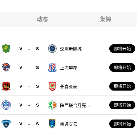
动态
集锦
V
-
S
即将开始
深圳新鹏城
V
-
S
即将开始
上海申花
V
-
S
即将开始
长春亚泰
V
-
S
即将开始
陕西联合月亮泊
队
V
-
S
即将开始
南通支云