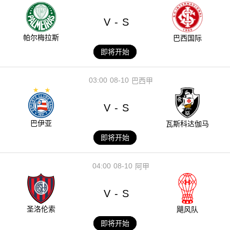
V
S
-
帕尔梅拉斯
巴西国际
即将开始
03:00
08-10
巴西甲
V
S
-
巴伊亚
瓦斯科达伽马
即将开始
04:00
08-10
阿甲
V
S
-
圣洛伦索
飓风队
即将开始