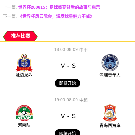
上一篇:
世界杯200615：足球盛宴背后的故事与启示
下一篇:
《世界杯风云际会，短发球星魅力不减》
推荐比赛
18:00
08-09
中甲
V
S
-
延边龙鼎
深圳青年人
即将开始
19:00
08-09
中超
V
S
-
河南队
青岛西海岸
即将开始