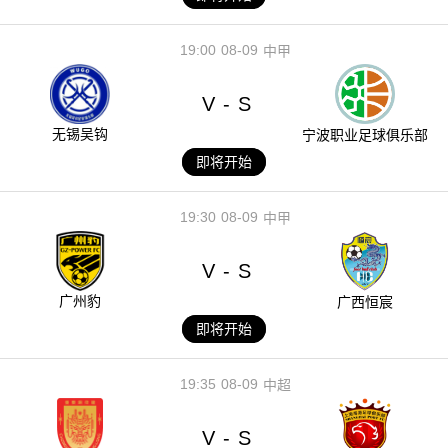
19:00
08-09
中甲
V
S
-
无锡吴钩
宁波职业足球俱乐部
即将开始
19:30
08-09
中甲
V
S
-
广州豹
广西恒宸
即将开始
19:35
08-09
中超
V
S
-