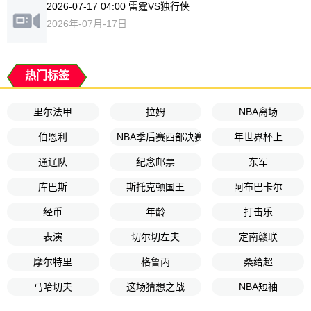
2026-07-17 04:00 雷霆VS独行侠
2026年-07月-17日
热门标签
里尔法甲
拉姆
NBA离场
伯恩利
NBA季后赛西部决赛G1
年世界杯上
通辽队
纪念邮票
东军
库巴斯
斯托克顿国王
阿布巴卡尔
经币
年龄
打击乐
表演
切尔切左夫
定南赣联
摩尔特里
格鲁丙
桑给超
马哈切夫
这场猜想之战
NBA短袖