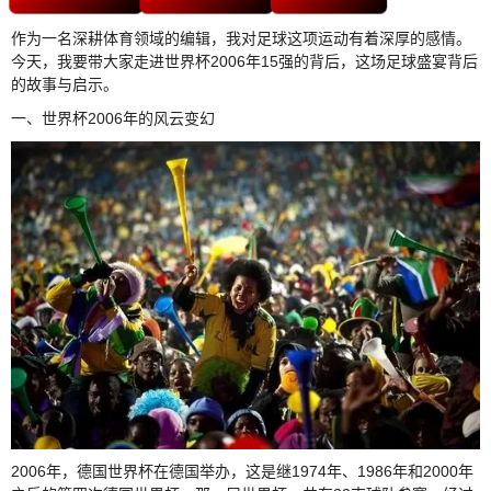
作为一名深耕体育领域的编辑，我对足球这项运动有着深厚的感情。
今天，我要带大家走进世界杯2006年15强的背后，这场足球盛宴背后
的故事与启示。
一、世界杯2006年的风云变幻
2006年，德国世界杯在德国举办，这是继1974年、1986年和2000年