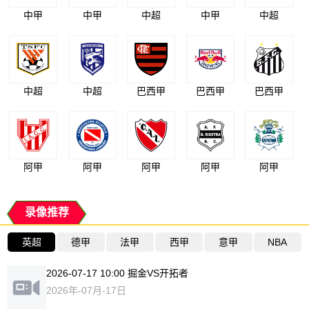
中甲
中甲
中超
中甲
中超
中超
中超
巴西甲
巴西甲
巴西甲
阿甲
阿甲
阿甲
阿甲
阿甲
录像推荐
英超
德甲
法甲
西甲
意甲
NBA
2026-07-17 10:00 掘金VS开拓者
2026年-07月-17日