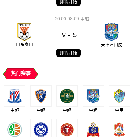
即将开始
20:00
08-09
中超
V
S
-
山东泰山
天津津门虎
即将开始
热门赛事
中超
中超
中超
中超
中甲