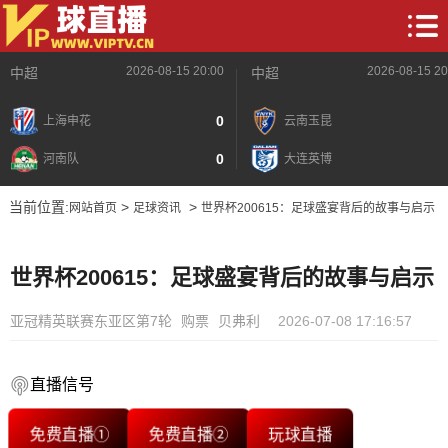
2026-08-15 20:00
2026-08-15 20
中超
中超
0
上海申花
云南玉昆
0
河南队
大连英博
当前位置:
>
>
网站首页
足球资讯
世界杯200615：足球盛宴背后的故事与启示
世界杯200615：足球盛宴背后的故事与启示
亚冠精英联赛东亚区第7轮
购票
贝弗利
2026-07-08 17:16:57
直播信号
免费直播①
免费直播②
玩球直播