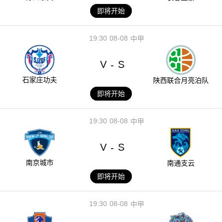
即将开始
19:30
08-08
中甲
V
S
-
石家庄功夫
陕西联合月亮泊队
即将开始
19:30
08-08
中甲
V
S
-
南京城市
南通支云
即将开始
19:30
08-08
中甲