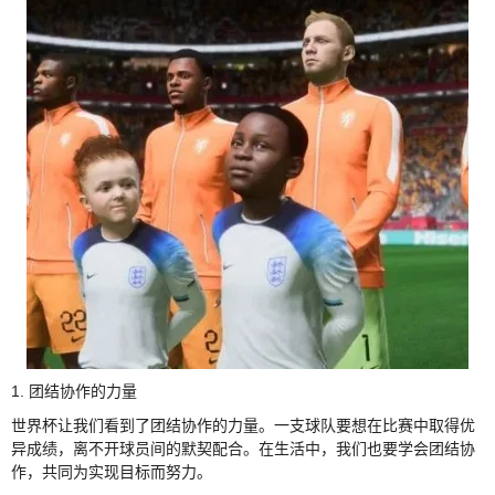
1. 团结协作的力量
世界杯让我们看到了团结协作的力量。一支球队要想在比赛中取得优
异成绩，离不开球员间的默契配合。在生活中，我们也要学会团结协
作，共同为实现目标而努力。