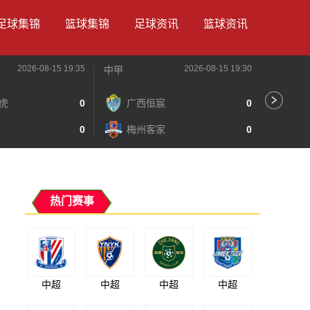
足球集锦
篮球集锦
足球资讯
篮球资讯
2026-08-15 19:35
2026-08-15 19:30
中甲
中甲
虎
0
广西恒宸
0
陕
0
梅州客家
0
长
热门赛事
中超
中超
中超
中超