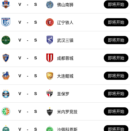
V
-
S
即将开始
佛山南狮
V
-
S
即将开始
辽宁铁人
V
-
S
即将开始
武汉三镇
V
-
S
即将开始
成都蓉城
V
-
S
即将开始
大连鲲城
V
-
S
即将开始
圣保罗
V
-
S
即将开始
米内罗竞技
V
-
S
即将开始
沙佩科恩斯