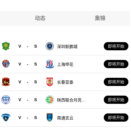
动态
集锦
V
-
S
即将开始
深圳新鹏城
V
-
S
即将开始
上海申花
V
-
S
即将开始
长春亚泰
V
-
S
即将开始
陕西联合月亮泊
队
V
-
S
即将开始
南通支云