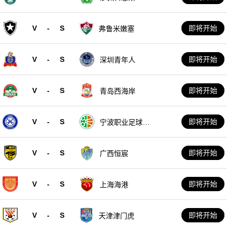
V
-
S
即将开始
弗鲁米嫩塞
V
-
S
即将开始
深圳青年人
V
-
S
即将开始
青岛西海岸
V
-
S
即将开始
宁波职业足球俱
乐部
V
-
S
即将开始
广西恒宸
V
-
S
即将开始
上海海港
V
-
S
即将开始
天津津门虎