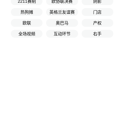
2211赛制
欧协联决赛
阴影
热狗摊
英格兰友谊赛
门店
欧联
奥巴马
产权
全场视频
互动环节
右手