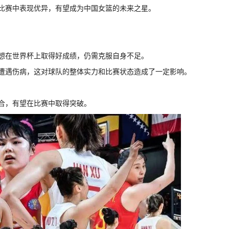
比赛中表现优异，有望成为中国女篮的未来之星。
想在世界杯上取得好成绩，仍需克服自身不足。
遭遇伤病，这对球队的整体实力和比赛状态造成了一定影响。
合，有望在比赛中取得突破。