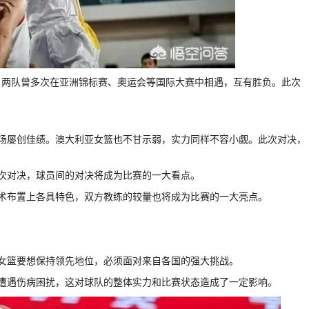
。两队曾多次在亚洲锦标赛、奥运会等国际大赛中相遇，互有胜负。此次
。
场屡创佳绩。澳大利亚女篮也不甘示弱，实力同样不容小觑。此次对决，
次对决，球员间的对决将成为比赛的一大看点。
术布置上各具特色，双方教练的较量也将成为比赛的一大亮点。
女篮要想保持领先地位，必须面对来自各国的强大挑战。
遭遇伤病困扰，这对球队的整体实力和比赛状态造成了一定影响。