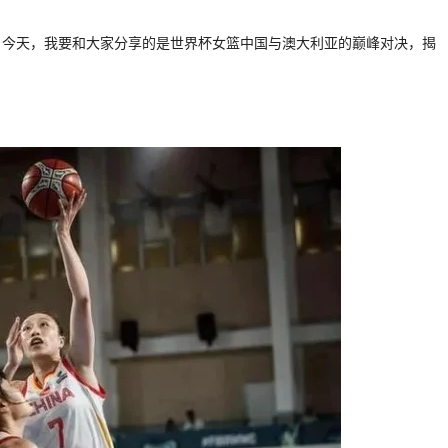
。今天，我要和大家分享的是世界杯女篮中国与澳大利亚的巅峰对决，揭