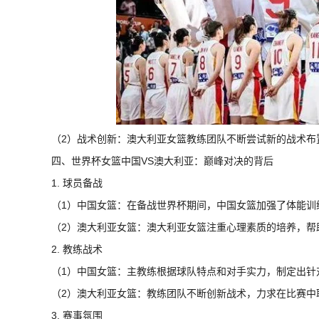
（2）战术创新：澳大利亚女篮教练团队不断尝试新的战术布
四、世界杯女篮中国VS澳大利亚：巅峰对决的背后
1. 球员备战
（1）中国女篮：在备战世界杯期间，中国女篮加强了体能训
（2）澳大利亚女篮：澳大利亚女篮注重心理素质的培养，帮
2. 教练战术
（1）中国女篮：主教练根据球队特点和对手实力，制定出针
（2）澳大利亚女篮：教练团队不断创新战术，力求在比赛中
3. 赛事氛围