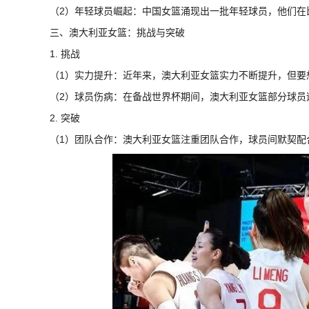
（2）年轻球员崛起：中国女篮涌现出一批年轻球员，他们在
三、澳大利亚女篮：挑战与突破
1. 挑战
（1）实力提升：近年来，澳大利亚女篮实力不断提升，但要
（2）球员伤病：在备战世界杯期间，澳大利亚女篮部分球员
2. 突破
（1）团队合作：澳大利亚女篮注重团队合作，球员间默契配