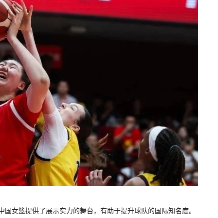
中国女篮提供了展示实力的舞台，有助于提升球队的国际知名度。