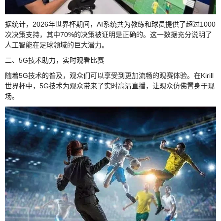
据统计，2026年世界杯期间，AI系统共为教练和球员提供了超过1000
次决策支持，其中70%的决策被证明是正确的。这一数据充分说明了
人工智能在足球领域的巨大潜力。
二、5G技术助力，实时观看比赛
随着5G技术的普及，观众们可以享受到更加流畅的观赛体验。在Kirill
世界杯中，5G技术为观众带来了实时高清直播，让观众仿佛置身于现
场。