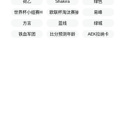
荷乙
Shakira
绿色
世界杯小组赛H组第3轮
欧联杯淘汰赛抽签
易峰
方言
蓝线
绿城
铁血军团
比分预测年龄
AEK拉纳卡