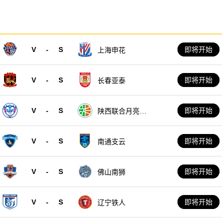
V
-
S
即将开始
上海申花
V
-
S
即将开始
长春亚泰
V
-
S
即将开始
陕西联合月亮泊
队
V
-
S
即将开始
南通支云
V
-
S
即将开始
佛山南狮
V
-
S
即将开始
辽宁铁人