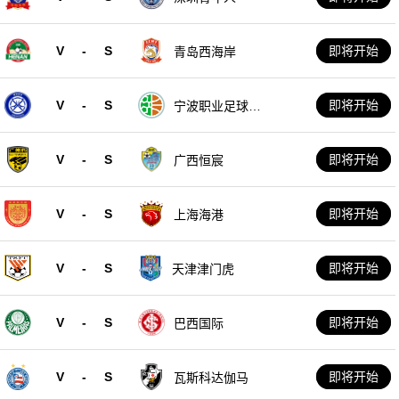
V
-
S
即将开始
青岛西海岸
V
-
S
即将开始
宁波职业足球俱
乐部
V
-
S
即将开始
广西恒宸
V
-
S
即将开始
上海海港
V
-
S
即将开始
天津津门虎
V
-
S
即将开始
巴西国际
V
-
S
即将开始
瓦斯科达伽马