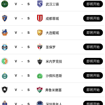
V
-
S
即将开始
武汉三镇
V
-
S
即将开始
成都蓉城
V
-
S
即将开始
大连鲲城
V
-
S
即将开始
圣保罗
V
-
S
即将开始
米内罗竞技
V
-
S
即将开始
沙佩科恩斯
V
-
S
即将开始
弗鲁米嫩塞
V
-
S
即将开始
深圳青年人