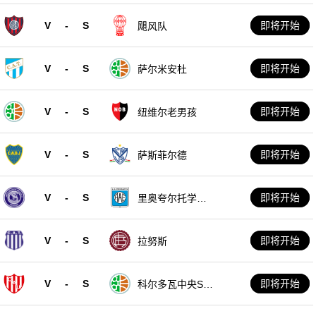
V
-
S
即将开始
飓风队
V
-
S
即将开始
萨尔米安杜
V
-
S
即将开始
纽维尔老男孩
V
-
S
即将开始
萨斯菲尔德
V
-
S
即将开始
里奥夸尔托学生
队
V
-
S
即将开始
拉努斯
V
-
S
即将开始
科尔多瓦中央SD
E