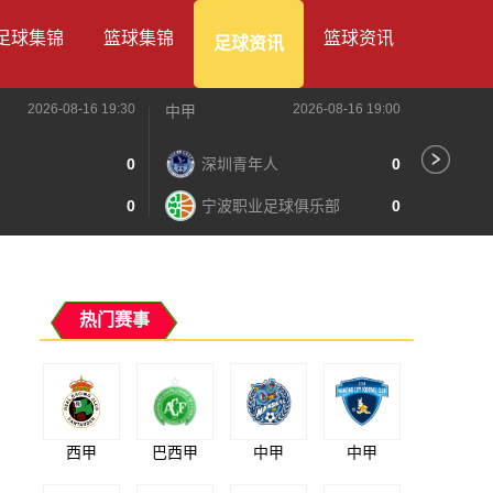
足球集锦
篮球集锦
篮球资讯
足球资讯
2026-08-16 19:30
2026-08-16 19:00
中甲
中甲
0
深圳青年人
0
苏
0
宁波职业足球俱乐部
0
南
热门赛事
西甲
巴西甲
中甲
中甲