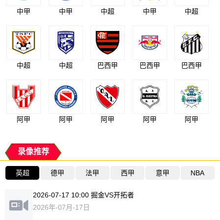
中甲
中甲
中超
中甲
中超
中超
中超
巴西甲
巴西甲
巴西甲
阿甲
阿甲
阿甲
阿甲
阿甲
录像推荐
英超
德甲
法甲
西甲
意甲
NBA
2026-07-17 10:00 掘金VS开拓者
2026年-07月-17日