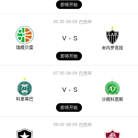
即将开始
05:30
08-09
巴西甲
V
S
-
瑞模贝雷
米内罗竞技
即将开始
07:30
08-09
巴西甲
V
S
-
科里蒂巴
沙佩科恩斯
即将开始
08:00
08-09
巴西甲