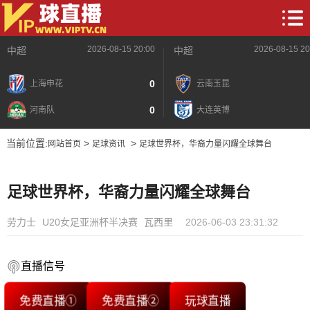
2026-08-15 20:00
2026-08-15 20
中超
中超
0
上海申花
云南玉昆
0
河南队
大连英博
当前位置:
>
>
网站首页
足球资讯
足球世界杯，华裔力量闪耀全球舞台
足球世界杯，华裔力量闪耀全球舞台
劳力士
U20女足亚洲杯半决赛
瓦西里
2026-06-03 23:31:32
直播信号
免费直播①
免费直播②
玩球直播