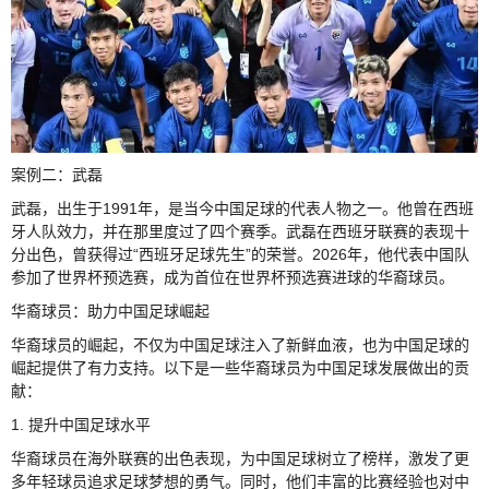
案例二：武磊
武磊，出生于1991年，是当今中国足球的代表人物之一。他曾在西班
牙人队效力，并在那里度过了四个赛季。武磊在西班牙联赛的表现十
分出色，曾获得过“西班牙足球先生”的荣誉。2026年，他代表中国队
参加了世界杯预选赛，成为首位在世界杯预选赛进球的华裔球员。
华裔球员：助力中国足球崛起
华裔球员的崛起，不仅为中国足球注入了新鲜血液，也为中国足球的
崛起提供了有力支持。以下是一些华裔球员为中国足球发展做出的贡
献：
1. 提升中国足球水平
华裔球员在海外联赛的出色表现，为中国足球树立了榜样，激发了更
多年轻球员追求足球梦想的勇气。同时，他们丰富的比赛经验也对中