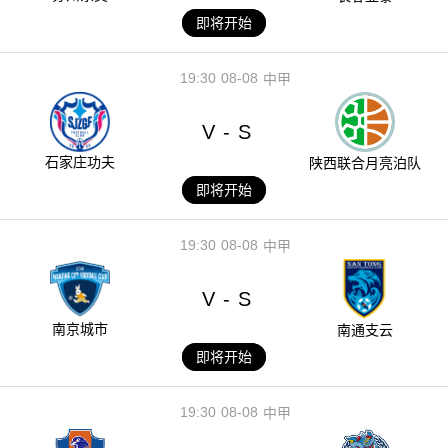
即将开始
19:30
08-08
中甲
V
S
-
石家庄功夫
陕西联合月亮泊队
即将开始
19:30
08-08
中甲
V
S
-
南京城市
南通支云
即将开始
19:30
08-08
中甲