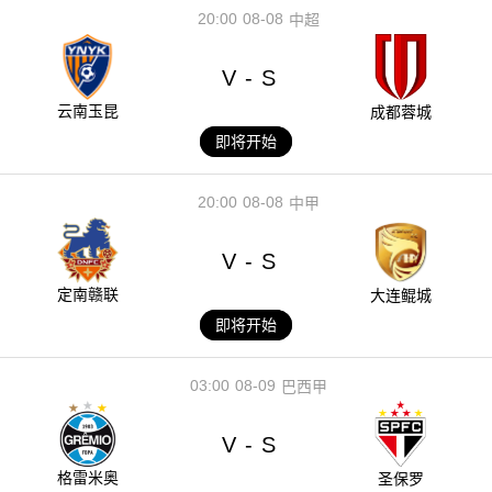
20:00
08-08
中超
V
S
-
云南玉昆
成都蓉城
即将开始
20:00
08-08
中甲
V
S
-
定南赣联
大连鲲城
即将开始
03:00
08-09
巴西甲
V
S
-
格雷米奥
圣保罗