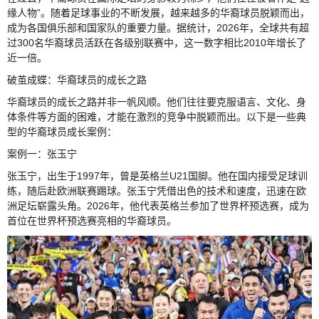
缘人物”。随着足球事业的不断发展，越来越多的华裔球员脱颖而出，
成为各国俱乐部和国家队的重要力量。据统计，2026年，全球共有超
过300名华裔球员活跃在各级别联赛中，这一数字相比2010年增长了
近一倍。
破茧成蝶：华裔球员的成长之路
华裔球员的成长之路并非一帆风顺。他们往往要克服语言、文化、身
体条件等方面的困难，才能在激烈的竞争中脱颖而出。以下是一些典
型的华裔球员成长案例：
案例一：张玉宁
张玉宁，出生于1997年，曾是英格兰U21国脚。他在国内接受足球训
练，随后赴欧洲联赛踢球。张玉宁凭借出色的技术和速度，迅速在欧
洲足坛崭露头角。2026年，他代表英格兰参加了世界杯预选赛，成为
首位在世界杯预选赛亮相的华裔球员。