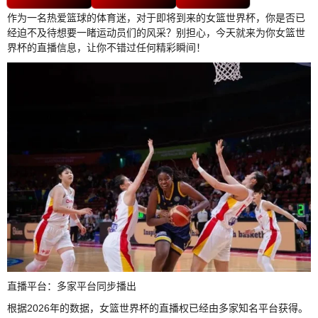
作为一名热爱篮球的体育迷，对于即将到来的女篮世界杯，你是否已
经迫不及待想要一睹运动员们的风采？别担心，今天就来为你女篮世
界杯的直播信息，让你不错过任何精彩瞬间！
直播平台：多家平台同步播出
根据2026年的数据，女篮世界杯的直播权已经由多家知名平台获得。