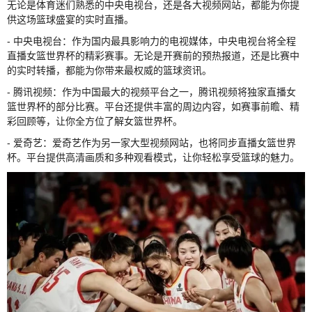
无论是体育迷们熟悉的中央电视台，还是各大视频网站，都能为你提
供这场篮球盛宴的实时直播。
- 中央电视台：作为国内最具影响力的电视媒体，中央电视台将全程
直播女篮世界杯的精彩赛事。无论是开赛前的预热报道，还是比赛中
的实时转播，都能为你带来最权威的篮球资讯。
- 腾讯视频：作为中国最大的视频平台之一，腾讯视频将独家直播女
篮世界杯的部分比赛。平台还提供丰富的周边内容，如赛事前瞻、精
彩回顾等，让你全方位了解女篮世界杯。
- 爱奇艺：爱奇艺作为另一家大型视频网站，也将同步直播女篮世界
杯。平台提供高清画质和多种观看模式，让你轻松享受篮球的魅力。