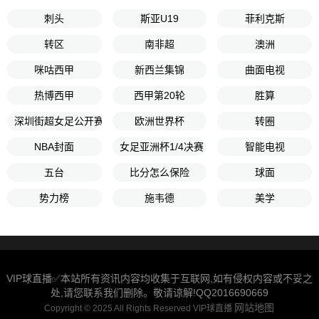
刺头
斯亚U19
菲利克斯
转区
南非超
澳洲
咪咕西甲
新西兰集锦
曲面电视
热博西甲
西甲第20轮
胜算
深圳街超女足公开赛第1轮
欧洲世界杯
转圈
NBA封面
女足亚洲杯1/4决赛
智能电视
五台
比分怎么保险
球面
势力榜
施韦德
美学
VIP球直播✅本站所有资讯内容均收集于互联网,如有侵权内容或不妥之
处,请您联系我们删除。敬请谅解!QQ2016690669
网站地图
Copyright © 2025 All Rights Reserved VIP球直播