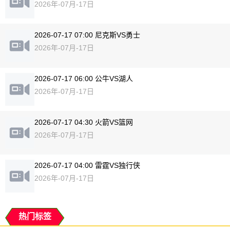
2026年-07月-17日
2026-07-17 07:00 尼克斯VS勇士
2026年-07月-17日
2026-07-17 06:00 公牛VS湖人
2026年-07月-17日
2026-07-17 04:30 火箭VS篮网
2026年-07月-17日
2026-07-17 04:00 雷霆VS独行侠
2026年-07月-17日
热门标签