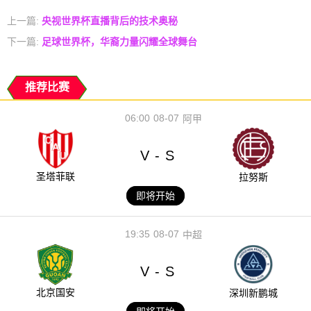
上一篇:
央视世界杯直播背后的技术奥秘
下一篇:
足球世界杯，华裔力量闪耀全球舞台
推荐比赛
06:00
08-07
阿甲
V
S
-
圣塔菲联
拉努斯
即将开始
19:35
08-07
中超
V
S
-
北京国安
深圳新鹏城