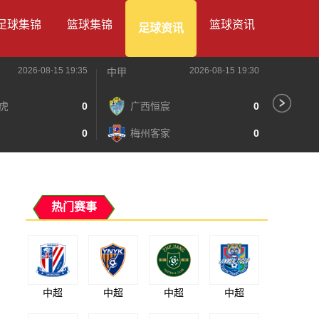
足球集锦
篮球集锦
篮球资讯
足球资讯
2026-08-15 19:35
2026-08-15 19:30
中甲
中甲
虎
0
广西恒宸
0
陕
0
梅州客家
0
长
热门赛事
中超
中超
中超
中超