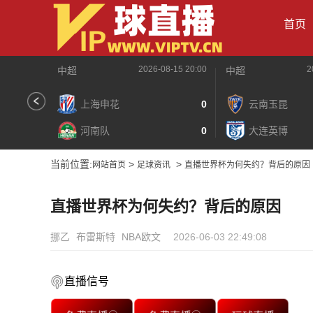
首页
2026-08-15 20:00
2
中超
中超
上海申花
0
云南玉昆
河南队
0
大连英博
当前位置:
>
>
网站首页
足球资讯
直播世界杯为何失约？背后的原因
直播世界杯为何失约？背后的原因
挪乙
布雷斯特
NBA欧文
2026-06-03 22:49:08
直播信号