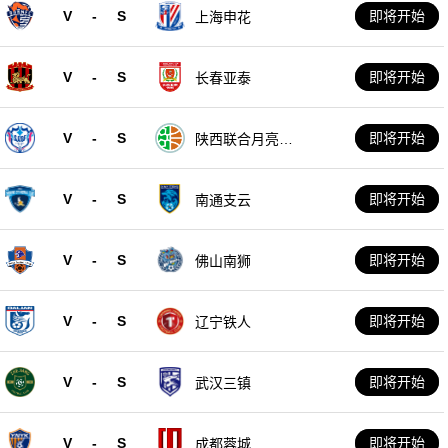
V
-
S
即将开始
上海申花
V
-
S
即将开始
长春亚泰
V
-
S
即将开始
陕西联合月亮泊
队
V
-
S
即将开始
南通支云
V
-
S
即将开始
佛山南狮
V
-
S
即将开始
辽宁铁人
V
-
S
即将开始
武汉三镇
V
-
S
即将开始
成都蓉城