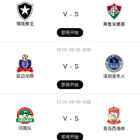
V
S
-
博塔弗戈
弗鲁米嫩塞
即将开始
18:00
08-09
中甲
V
S
-
延边龙鼎
深圳青年人
即将开始
19:00
08-09
中超
V
S
-
河南队
青岛西海岸
即将开始