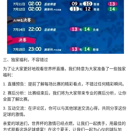
三、独家福利，不容错过
为了让大家更好地观看世界杯直播，我们特意为大家准备了一些独家
福利：
1. 直播预告：提前了解每场比赛的精彩看点，不错过任何精彩瞬间。
2. 赛后分析：比赛结束后，我们将为大家带来专业的赛后分析，让你
全面了解比赛。
3. 互动交流：在评论区，你可以与其他球迷交流心得，共同分享这份
足球的激情。
亲爱的球迷们，世界杯的激情已经点燃，让我们一起携手，用最佳的
方式观看这场足球盛宴！在这个夏天，让我们一起为心仪的球队加