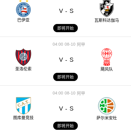
V
S
-
巴伊亚
瓦斯科达伽马
即将开始
04:00
08-10
阿甲
V
S
-
圣洛伦索
飓风队
即将开始
04:00
08-10
阿甲
V
S
-
图库曼竞技
萨尔米安杜
即将开始