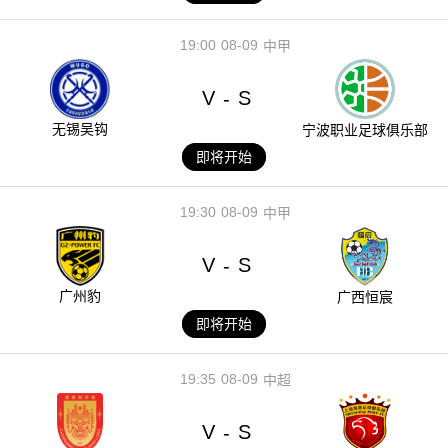
19:00
08-09
中甲
V
S
-
无锡吴钩
宁波职业足球俱乐部
即将开始
19:30
08-09
中甲
V
S
-
广州豹
广西恒宸
即将开始
19:35
08-09
中超
V
S
-