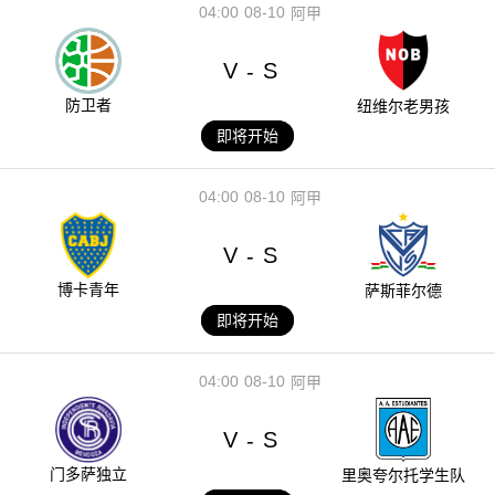
04:00
08-10
阿甲
V
S
-
防卫者
纽维尔老男孩
即将开始
04:00
08-10
阿甲
V
S
-
博卡青年
萨斯菲尔德
即将开始
04:00
08-10
阿甲
V
S
-
门多萨独立
里奥夸尔托学生队