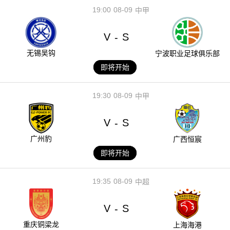
19:00
08-09
中甲
V
S
-
无锡吴钩
宁波职业足球俱乐部
即将开始
19:30
08-09
中甲
V
S
-
广州豹
广西恒宸
即将开始
19:35
08-09
中超
V
S
-
重庆铜梁龙
上海海港