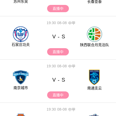
苏州东吴
长春亚泰
直播中
19:30
08-08
中甲
V
S
-
石家庄功夫
陕西联合月亮泊队
直播中
19:30
08-08
中甲
V
S
-
南京城市
南通支云
直播中
19:30
08-08
中甲