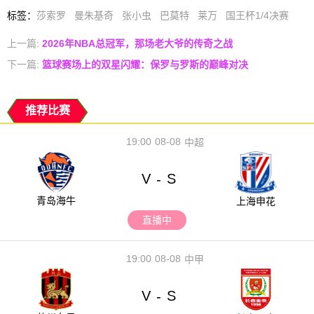
标签
：
莎索罗
曼朱基奇
张小虫
巴莫特
莱万
国王杯1/4决赛
上一篇:
2026年NBA总冠军，那场老大爷的传奇之战
下一篇:
篮球赛场上的双星闪耀：保罗与罗斯的巅峰对决
推荐比赛
19:00
08-08
中超
V
S
-
青岛海牛
上海申花
直播中
19:00
08-08
中甲
V
S
-