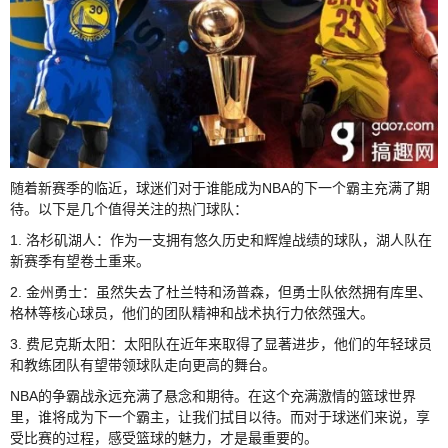
随着新赛季的临近，球迷们对于谁能成为NBA的下一个霸主充满了期
待。以下是几个值得关注的热门球队：
1. 洛杉矶湖人：作为一支拥有悠久历史和辉煌战绩的球队，湖人队在
新赛季有望卷土重来。
2. 金州勇士：虽然失去了杜兰特和汤普森，但勇士队依然拥有库里、
格林等核心球员，他们的团队精神和战术执行力依然强大。
3. 费尼克斯太阳：太阳队在近年来取得了显著进步，他们的年轻球员
和教练团队有望带领球队走向更高的舞台。
NBA的争霸战永远充满了悬念和期待。在这个充满激情的篮球世界
里，谁将成为下一个霸主，让我们拭目以待。而对于球迷们来说，享
受比赛的过程，感受篮球的魅力，才是最重要的。