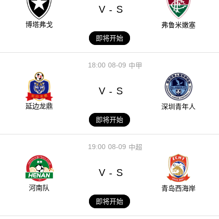
V
S
-
博塔弗戈
弗鲁米嫩塞
即将开始
18:00
08-09
中甲
V
S
-
延边龙鼎
深圳青年人
即将开始
19:00
08-09
中超
V
S
-
河南队
青岛西海岸
即将开始