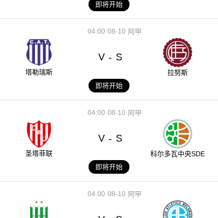
即将开始
04:00
08-10
阿甲
V
S
-
塔勒瑞斯
拉努斯
即将开始
04:00
08-10
阿甲
V
S
-
圣塔菲联
科尔多瓦中央SDE
即将开始
04:00
08-10
阿甲