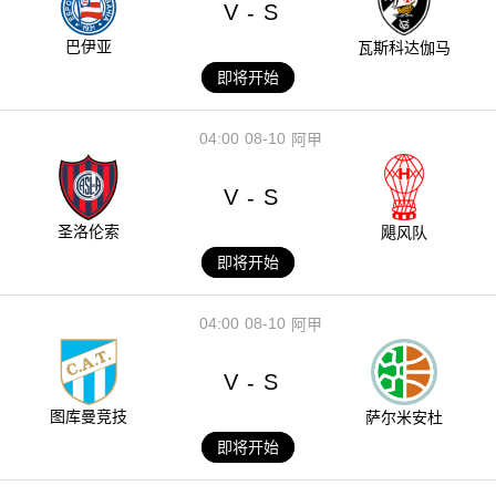
V
S
-
巴伊亚
瓦斯科达伽马
即将开始
04:00
08-10
阿甲
V
S
-
圣洛伦索
飓风队
即将开始
04:00
08-10
阿甲
V
S
-
图库曼竞技
萨尔米安杜
即将开始