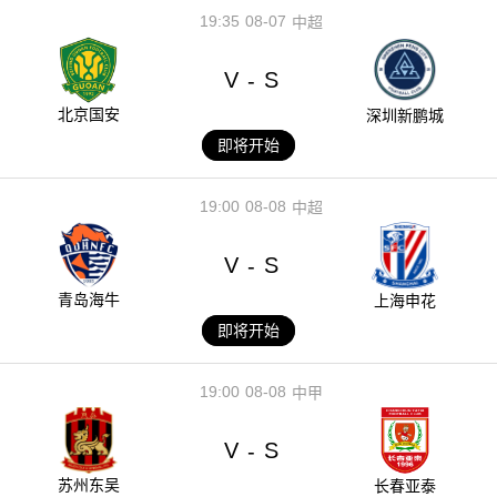
19:35
08-07
中超
V
S
-
北京国安
深圳新鹏城
即将开始
19:00
08-08
中超
V
S
-
青岛海牛
上海申花
即将开始
19:00
08-08
中甲
V
S
-
苏州东吴
长春亚泰