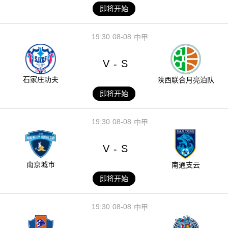
即将开始
19:30
08-08
中甲
V
S
-
石家庄功夫
陕西联合月亮泊队
即将开始
19:30
08-08
中甲
V
S
-
南京城市
南通支云
即将开始
19:30
08-08
中甲