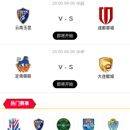
20:00
08-08
中超
V
S
-
云南玉昆
成都蓉城
即将开始
20:00
08-08
中甲
V
S
-
定南赣联
大连鲲城
即将开始
热门赛事