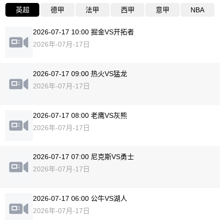
英超
德甲
法甲
西甲
意甲
NBA
2026-07-17 10:00 掘金VS开拓者
2026年-07月-17日
2026-07-17 09:00 热火VS猛龙
2026年-07月-17日
2026-07-17 08:00 老鹰VS灰熊
2026年-07月-17日
2026-07-17 07:00 尼克斯VS勇士
2026年-07月-17日
2026-07-17 06:00 公牛VS湖人
2026年-07月-17日