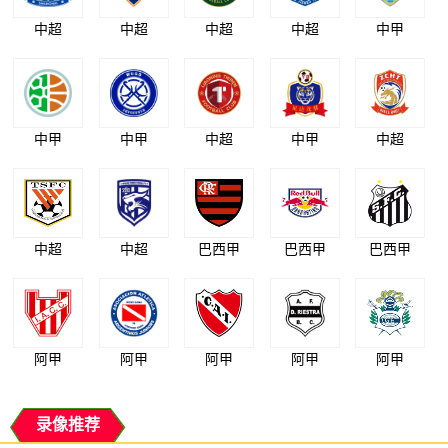
中超
中超
中超
中超
中甲
中甲
中甲
中超
中甲
中超
中超
中超
巴西甲
巴西甲
巴西甲
阿甲
阿甲
阿甲
阿甲
阿甲
录像推荐