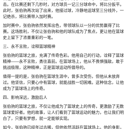
击。在比赛还剩下几秒时，对方球员一记三分球命中，将比分扳平。
此时，张伯驹再次站了出来，他接过球，冷静地运球至三分线外，一
记绝杀，将比赛带入加时赛。
加时赛中，张伯驹依然发挥出色，带领球队以一分的优势赢得了比
赛。这场胜利，不仅让张伯驹和他的球队成为了焦点，更让他在篮球
史上留下了浓墨重彩的一笔。
三、永不言败，诠释篮球精神
张伯驹的篮球之旅，充满了传奇色彩。他用自己的行动，诠释了篮球
精神——永不言败，勇往直前。在篮球场上，他从不畏惧强敌，敢于
挑战极限，这种精神，正是篮球运动所倡导的。
值得一提的是，张伯驹在篮球生涯中，曾多次受伤，但他从未放弃
过。他坚信，只要心中有篮球，就能战胜一切困难。这种信念，让他
成为了篮球场上的传奇。
四、影响深远，激励后人
张伯驹的篮球之旅，不仅让他成为了篮球史上的传奇，更激励了无数
篮球爱好者。他的故事，让人们看到了篮球运动的魅力，也让我们明
白了，只要有梦想，就一定能够实现。
如今，张伯驹已经年过古稀，但他依然活跃在篮球场上。他的身影，