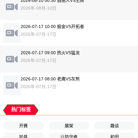
2026-08-10 00:30 自由人VS王牌
2026年-08月-10日
2026-07-17 10:00 掘金VS开拓者
2026年-07月-17日
2026-07-17 09:00 热火VS猛龙
2026年-07月-17日
2026-07-17 08:00 老鹰VS灰熊
2026年-07月-17日
热门标签
开赛
展架
趣谈
护具
让防守者
和田