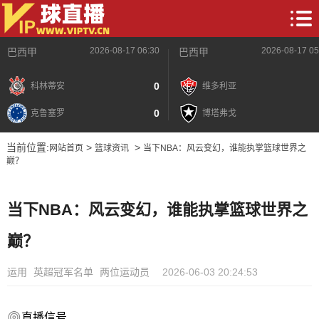
2026-08-17 06:30
2026-08-17 05
巴西甲
巴西甲
0
科林蒂安
维多利亚
0
克鲁塞罗
博塔弗戈
当前位置:
>
>
网站首页
篮球资讯
当下NBA：风云变幻，谁能执掌篮球世界之
巅？
当下NBA：风云变幻，谁能执掌篮球世界之
巅？
运用
英超冠军名单
两位运动员
2026-06-03 20:24:53
直播信号