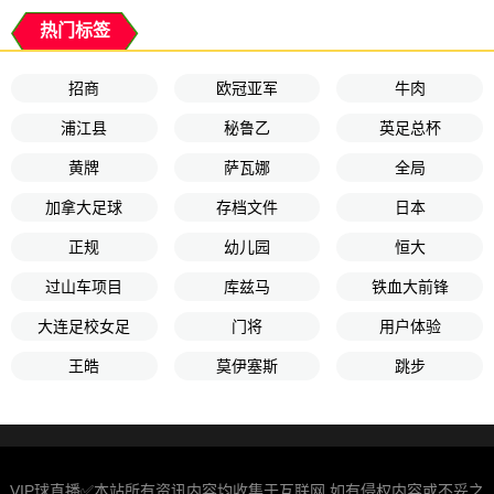
热门标签
招商
欧冠亚军
牛肉
浦江县
秘鲁乙
英足总杯
黄牌
萨瓦娜
全局
加拿大足球
存档文件
日本
正规
幼儿园
恒大
过山车项目
库兹马
铁血大前锋
大连足校女足
门将
用户体验
王皓
莫伊塞斯
跳步
VIP球直播✅本站所有资讯内容均收集于互联网,如有侵权内容或不妥之