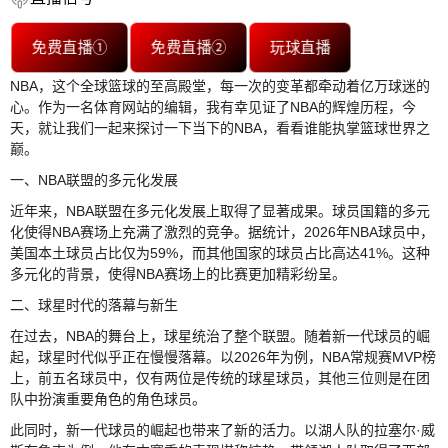
免费直播①
免费直播②
玩球直播
NBA，这个全球篮球的至高殿堂，每一次的变革都牵动着亿万球迷的
心。作为一名体育网站的编辑，我有幸见证了NBA的辉煌历程，今
天，就让我们一起来探讨一下当下的NBA，看看谁能执掌篮球世界之
巅。
一、NBA联盟的多元化发展
近年来，NBA联盟在多元化发展上取得了显著成果。球员国籍的多元
化使得NBA赛场上充满了激烈的竞争。据统计，2026年NBA球员中，
美国本土球员占比仅为59%，而其他国家的球员占比高达41%。这种
多元化的背景，使得NBA赛场上的比赛更加精彩纷呈。
二、球星时代的落幕与新生
在过去，NBA的舞台上，球星统治了整个联盟。随着新一代球员的崛
起，球星时代似乎正在慢慢落幕。以2026年为例，NBA常规赛MVP榜
上，前五名球员中，仅有两位是传统的球星球员，其他三位则是在团
队中扮演重要角色的角色球员。
此同时，新一代球员的崛起也带来了新的活力。以湖人队的拉塞尔·威