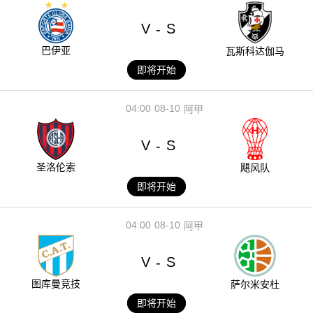
V
S
-
巴伊亚
瓦斯科达伽马
即将开始
04:00
08-10
阿甲
V
S
-
圣洛伦索
飓风队
即将开始
04:00
08-10
阿甲
V
S
-
图库曼竞技
萨尔米安杜
即将开始