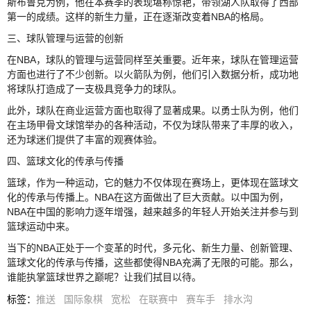
斯布鲁克为例，他在本赛季的表现堪称惊艳，带领湖人队取得了西部
第一的成绩。这样的新生力量，正在逐渐改变着NBA的格局。
三、球队管理与运营的创新
在NBA，球队的管理与运营同样至关重要。近年来，球队在管理运营
方面也进行了不少创新。以火箭队为例，他们引入数据分析，成功地
将球队打造成了一支极具竞争力的球队。
此外，球队在商业运营方面也取得了显著成果。以勇士队为例，他们
在主场甲骨文球馆举办的各种活动，不仅为球队带来了丰厚的收入，
还为球迷们提供了丰富的观赛体验。
四、篮球文化的传承与传播
篮球，作为一种运动，它的魅力不仅体现在赛场上，更体现在篮球文
化的传承与传播上。NBA在这方面做出了巨大贡献。以中国为例，
NBA在中国的影响力逐年增强，越来越多的年轻人开始关注并参与到
篮球运动中来。
当下的NBA正处于一个变革的时代，多元化、新生力量、创新管理、
篮球文化的传承与传播，这些都使得NBA充满了无限的可能。那么，
谁能执掌篮球世界之巅呢？让我们拭目以待。
标签
：
推送
国际象棋
宽松
在联赛中
赛车手
排水沟