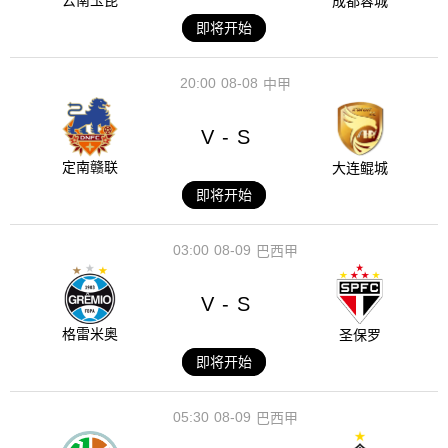
云南玉昆
成都蓉城
即将开始
20:00
08-08
中甲
V
S
-
定南赣联
大连鲲城
即将开始
03:00
08-09
巴西甲
V
S
-
格雷米奥
圣保罗
即将开始
05:30
08-09
巴西甲