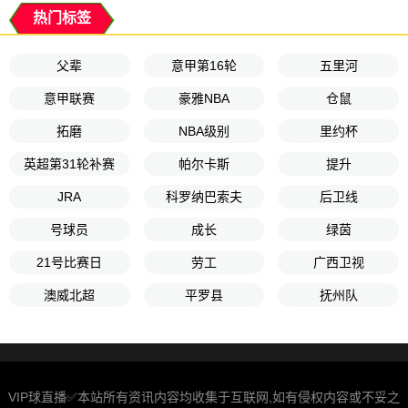
热门标签
父辈
意甲第16轮
五里河
意甲联赛
豪雅NBA
仓鼠
拓磨
NBA级别
里约杯
英超第31轮补赛
帕尔卡斯
提升
JRA
科罗纳巴索夫
后卫线
号球员
成长
绿茵
21号比赛日
劳工
广西卫视
澳威北超
平罗县
抚州队
VIP球直播✅本站所有资讯内容均收集于互联网,如有侵权内容或不妥之