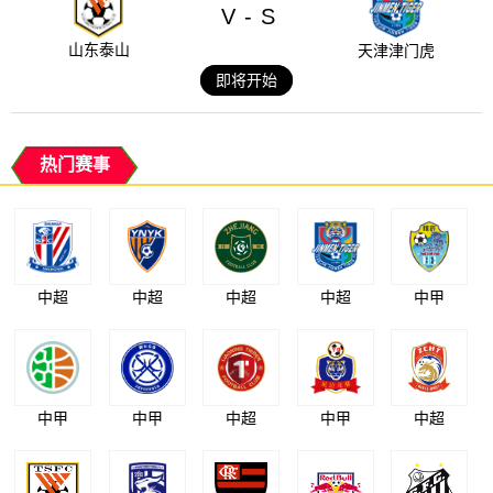
V
S
-
山东泰山
天津津门虎
即将开始
热门赛事
中超
中超
中超
中超
中甲
中甲
中甲
中超
中甲
中超