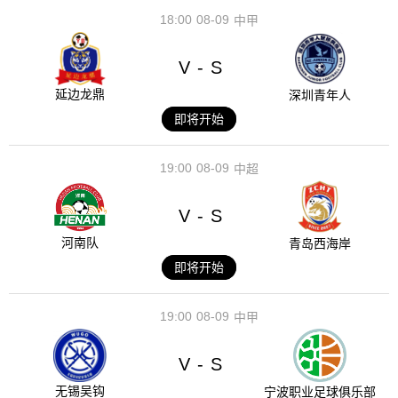
18:00
08-09
中甲
V
S
-
延边龙鼎
深圳青年人
即将开始
19:00
08-09
中超
V
S
-
河南队
青岛西海岸
即将开始
19:00
08-09
中甲
V
S
-
无锡吴钩
宁波职业足球俱乐部