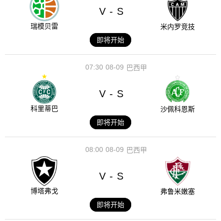
V
S
-
瑞模贝雷
米内罗竞技
即将开始
07:30
08-09
巴西甲
V
S
-
科里蒂巴
沙佩科恩斯
即将开始
08:00
08-09
巴西甲
V
S
-
博塔弗戈
弗鲁米嫩塞
即将开始