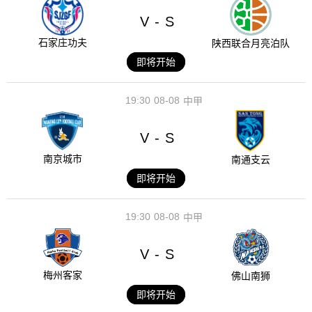
V
S
-
石家庄功夫
陕西联合月亮泊队
即将开始
19:30
08-08
中甲
V
S
-
南京城市
南通支云
即将开始
19:30
08-08
中甲
V
S
-
梅州客家
佛山南狮
即将开始