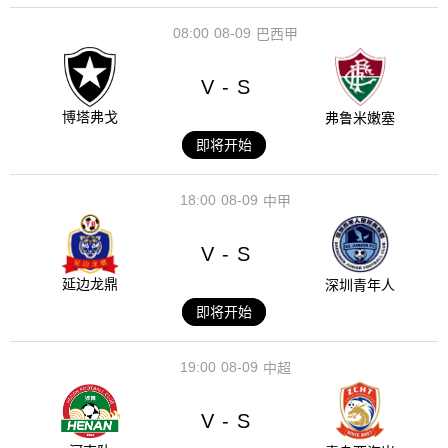
08:00
08-09
巴西甲
V
S
-
博塔弗戈
弗鲁米嫩塞
即将开始
18:00
08-09
中甲
V
S
-
延边龙鼎
深圳青年人
即将开始
19:00
08-09
中超
V
S
-