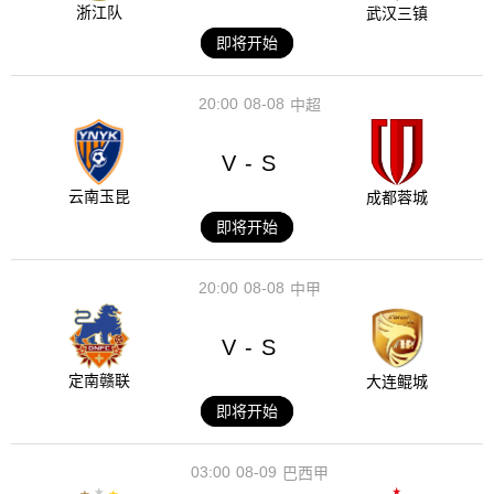
浙江队
武汉三镇
即将开始
20:00
08-08
中超
V
S
-
云南玉昆
成都蓉城
即将开始
20:00
08-08
中甲
V
S
-
定南赣联
大连鲲城
即将开始
03:00
08-09
巴西甲