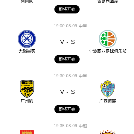
河南队
青岛西海岸
即将开始
19:00
08-09
中甲
V
S
-
无锡吴钩
宁波职业足球俱乐部
即将开始
19:30
08-09
中甲
V
S
-
广州豹
广西恒宸
即将开始
19:35
08-09
中超