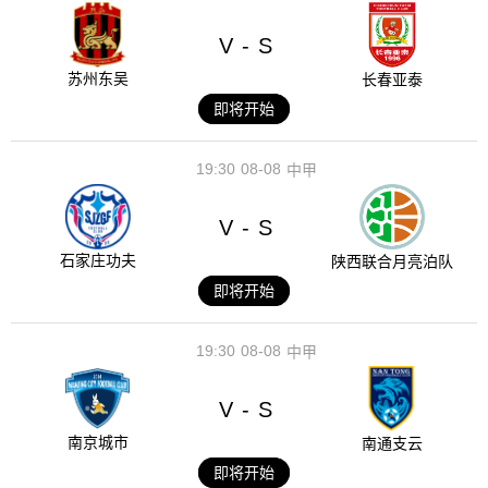
V
S
-
苏州东吴
长春亚泰
即将开始
19:30
08-08
中甲
V
S
-
石家庄功夫
陕西联合月亮泊队
即将开始
19:30
08-08
中甲
V
S
-
南京城市
南通支云
即将开始