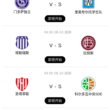
V
S
-
门多萨独立
里奥夸尔托学生队
即将开始
04:00
08-10
阿甲
V
S
-
塔勒瑞斯
拉努斯
即将开始
04:00
08-10
阿甲
V
S
-
圣塔菲联
科尔多瓦中央SDE
即将开始