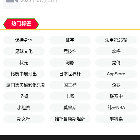
2026年-07月-17日
热门标签
保持身体
征宇
法甲第26轮
足球文化
竞技性
欢呼
状元
河豚
晃倒
比赛中展现出
日本世界杯
AppStore
厦门集美诚毅俱乐部
国王杯
企鹅
坚韧
卡篮
联赛中
小组赛
莫里斯
纬来NBA
斯女杯
维托鲁康斯坦萨
麻将桌