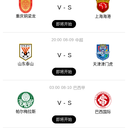
V
S
-
重庆铜梁龙
上海海港
即将开始
20:00
08-09
中超
V
S
-
山东泰山
天津津门虎
即将开始
03:00
08-10
巴西甲
V
S
-
帕尔梅拉斯
巴西国际
即将开始