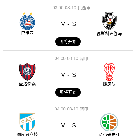
03:00
08-10
巴西甲
V
S
-
巴伊亚
瓦斯科达伽马
即将开始
04:00
08-10
阿甲
V
S
-
圣洛伦索
飓风队
即将开始
04:00
08-10
阿甲
V
S
-
图库曼竞技
萨尔米安杜