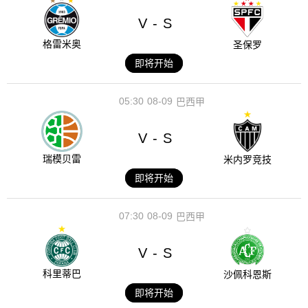
V
S
-
格雷米奥
圣保罗
即将开始
05:30
08-09
巴西甲
V
S
-
瑞模贝雷
米内罗竞技
即将开始
07:30
08-09
巴西甲
V
S
-
科里蒂巴
沙佩科恩斯
即将开始