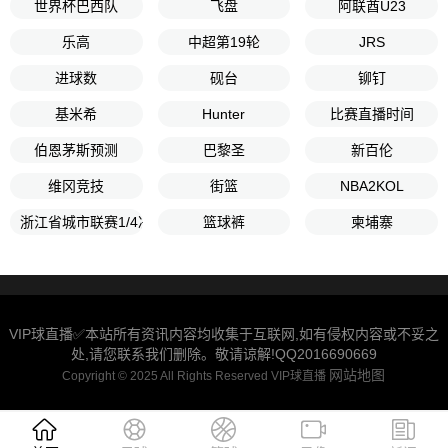
世界杯巴西队
飞盘
阿联酋U23
乐高
中超第19轮
JRS
进球数
砚台
铆钉
基米希
Hunter
比赛直播时间
伯恩茅斯预测
巴黎圣
新百伦
维冈竞技
街篮
NBA2KOL
浙江省城市联赛1/4决赛
篮球裤
柬埔寨
VIP球直播✅本站所有资讯内容均收集于互联网,如有侵权内容或不妥之
处,请您联系我们删除。敬请谅解!QQ2016690669
网站地图
Copyright © 2025 All Rights Reserved VIP球直播