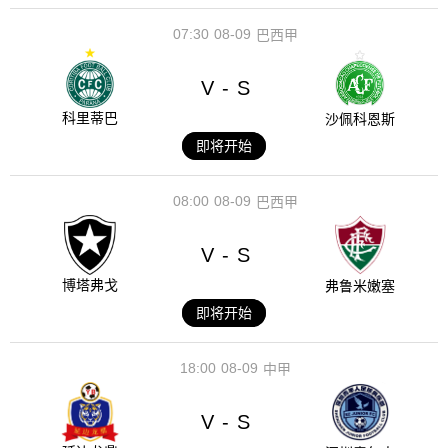
07:30
08-09
巴西甲
V
S
-
科里蒂巴
沙佩科恩斯
即将开始
08:00
08-09
巴西甲
V
S
-
博塔弗戈
弗鲁米嫩塞
即将开始
18:00
08-09
中甲
V
S
-