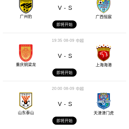
V
S
-
广州豹
广西恒宸
即将开始
19:35
08-09
中超
V
S
-
重庆铜梁龙
上海海港
即将开始
20:00
08-09
中超
V
S
-
山东泰山
天津津门虎
即将开始