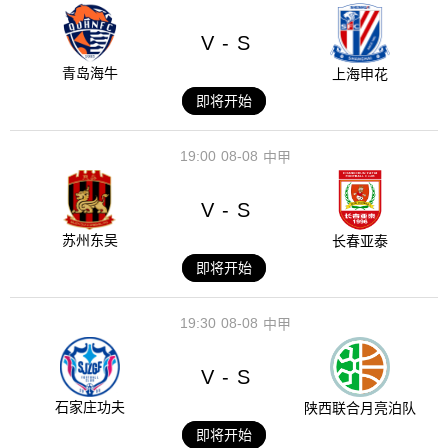
V
S
-
青岛海牛
上海申花
即将开始
19:00
08-08
中甲
V
S
-
苏州东吴
长春亚泰
即将开始
19:30
08-08
中甲
V
S
-
石家庄功夫
陕西联合月亮泊队
即将开始