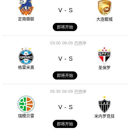
V
S
-
定南赣联
大连鲲城
即将开始
03:00
08-09
巴西甲
V
S
-
格雷米奥
圣保罗
即将开始
05:30
08-09
巴西甲
V
S
-
瑞模贝雷
米内罗竞技
即将开始