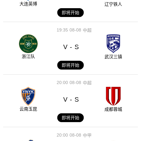
大连英博
辽宁铁人
即将开始
19:35
08-08
中超
V
S
-
浙江队
武汉三镇
即将开始
20:00
08-08
中超
V
S
-
云南玉昆
成都蓉城
即将开始
20:00
08-08
中甲