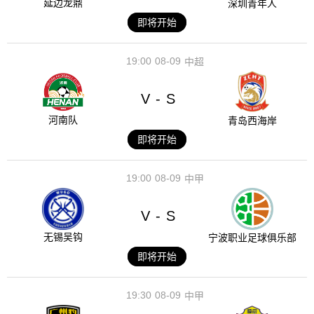
延边龙鼎
深圳青年人
即将开始
19:00
08-09
中超
V
S
-
河南队
青岛西海岸
即将开始
19:00
08-09
中甲
V
S
-
无锡吴钩
宁波职业足球俱乐部
即将开始
19:30
08-09
中甲