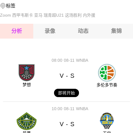
标签
2026-08-17 【瑞典乙】 尼雪平VS菲提亚
2026-08-17 【瑞典乙】 尼雪平VS菲提亚
Zoom
西甲韦斯卡
亚马
瑞青超U21
这场胜利
内外援
2026-08-17 【瑞典乙】 尼雪平VS菲提亚
分析
录像
动态
集锦
2026-08-17 【瑞典乙】 尼雪平VS菲提亚
2026-08-17 【瑞典乙】 尼雪平VS菲提亚
08:00
08-11
WNBA
V
S
-
梦想
多伦多节奏
即将开始
10:00
08-11
WNBA
V
S
-