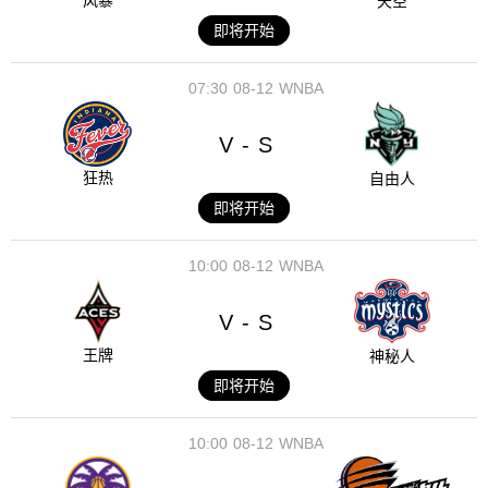
风暴
天空
即将开始
07:30
08-12
WNBA
V
S
-
狂热
自由人
即将开始
10:00
08-12
WNBA
V
S
-
王牌
神秘人
即将开始
10:00
08-12
WNBA