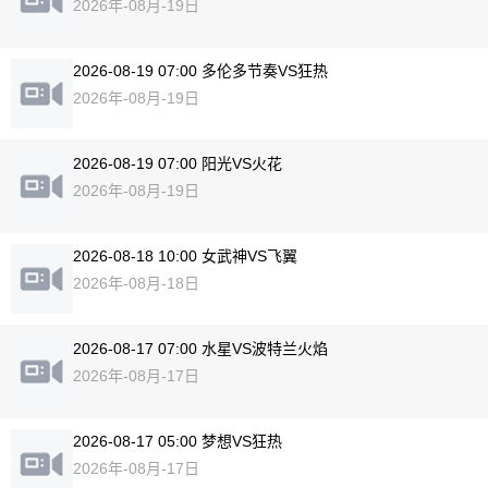
2026年-08月-19日
2026-08-19 07:00 多伦多节奏VS狂热
2026年-08月-19日
2026-08-19 07:00 阳光VS火花
2026年-08月-19日
2026-08-18 10:00 女武神VS飞翼
2026年-08月-18日
2026-08-17 07:00 水星VS波特兰火焰
2026年-08月-17日
2026-08-17 05:00 梦想VS狂热
2026年-08月-17日