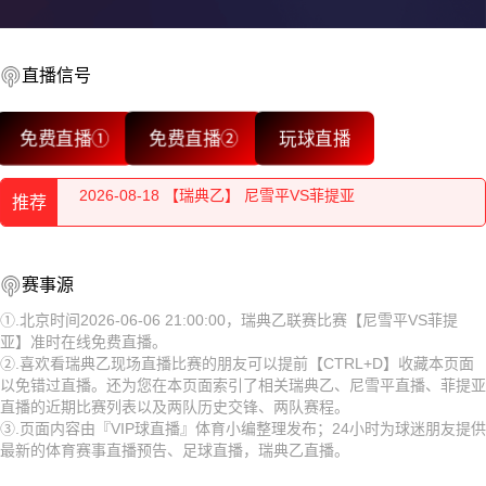
直播信号
2026-08-18 【瑞典乙】 尼雪平VS菲提亚
免费直播①
免费直播②
玩球直播
2026-08-18 【瑞典乙】 尼雪平VS菲提亚
推荐
2026-08-17 【瑞典乙】 尼雪平VS菲提亚
2026-08-18 【瑞典乙】 尼雪平VS菲提亚
2026-08-17 【瑞典乙】 尼雪平VS菲提亚
赛事源
2026-08-18 【瑞典乙】 尼雪平VS菲提亚
2026-08-17 【瑞典乙】 尼雪平VS菲提亚
①.北京时间2026-06-06 21:00:00，瑞典乙联赛比赛【尼雪平VS菲提
亚】准时在线免费直播。
2026-08-17 【瑞典乙】 尼雪平VS菲提亚
2026-08-17 【瑞典乙】 尼雪平VS菲提亚
②.喜欢看瑞典乙现场直播比赛的朋友可以提前【CTRL+D】收藏本页面
以免错过直播。还为您在本页面索引了相关瑞典乙、尼雪平直播、菲提亚
2026-08-17 【瑞典乙】 尼雪平VS菲提亚
2026-08-17 【瑞典乙】 尼雪平VS菲提亚
直播的近期比赛列表以及两队历史交锋、两队赛程。
③.页面内容由『VIP球直播』体育小编整理发布；24小时为球迷朋友提供
2026-08-17 【瑞典乙】 尼雪平VS菲提亚
2026-08-17 【瑞典乙】 尼雪平VS菲提亚
最新的体育赛事直播预告、足球直播，瑞典乙直播。
2026-08-17 【瑞典乙】 尼雪平VS菲提亚
2026-08-17 【瑞典乙】 尼雪平VS菲提亚