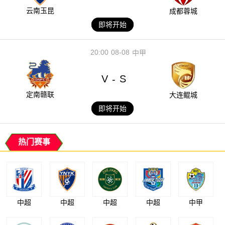
云南玉昆
成都蓉城
即将开始
20:00
08-08
中甲
V
S
-
定南赣联
大连鲲城
即将开始
热门赛事
中超
中超
中超
中超
中甲