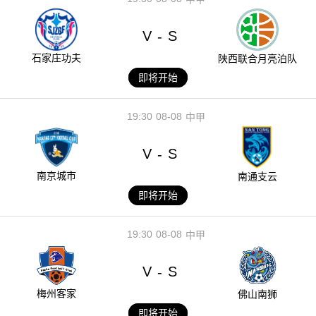
V
S
-
石家庄功夫
陕西联合月亮泊队
即将开始
19:30
08-08
中甲
V
S
-
南京城市
南通支云
即将开始
19:30
08-08
中甲
V
S
-
梅州客家
佛山南狮
即将开始