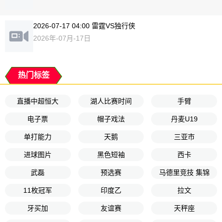
2026-07-17 04:00 雷霆VS独行侠
2026年-07月-17日
热门标签
直播中超恒大
湖人比赛时间
手臂
电子票
帽子戏法
丹麦U19
单打能力
天鹅
三亚市
进球图片
黑色短袖
西卡
武磊
预选赛
马德里竞技 集锦
11枚冠军
印度乙
拉文
牙买加
友谊赛
天秤座