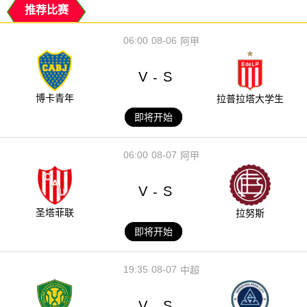
推荐比赛
06:00
08-06
阿甲
V
S
-
博卡青年
拉普拉塔大学生
即将开始
06:00
08-07
阿甲
V
S
-
圣塔菲联
拉努斯
即将开始
19:35
08-07
中超
V
S
-