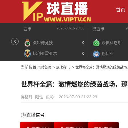
首页
2026-08-16 23:00
2
西甲
巴西甲
桑坦德竞技
0
沙佩科恩斯
比利亚雷亚尔
0
巴伊亚
当前位置:
>
>
网站首页
足球资讯
世界杯全篇：激情燃烧的绿茵战场
世界杯全篇：激情燃烧的绿茵战场，那
博格丹
阳性
色彩
2026-07-09 21:23:29
直播信号