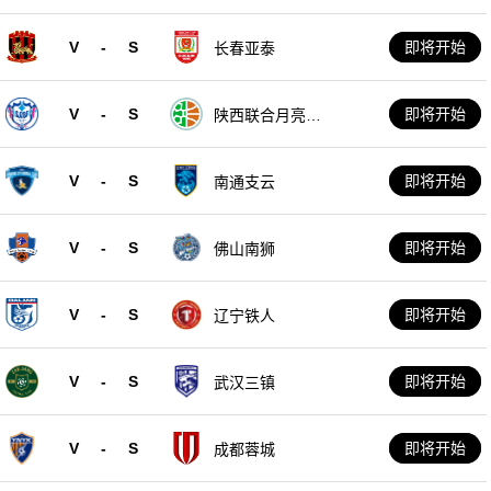
V
-
S
即将开始
长春亚泰
V
-
S
即将开始
陕西联合月亮泊
队
V
-
S
即将开始
南通支云
V
-
S
即将开始
佛山南狮
V
-
S
即将开始
辽宁铁人
V
-
S
即将开始
武汉三镇
V
-
S
即将开始
成都蓉城