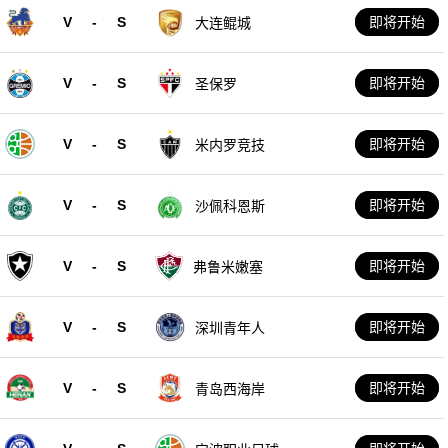
V
-
S
即将开始
大连鲲城
V
-
S
即将开始
圣保罗
V
-
S
即将开始
米内罗竞技
V
-
S
即将开始
沙佩科恩斯
V
-
S
即将开始
弗鲁米嫩塞
V
-
S
即将开始
深圳青年人
V
-
S
即将开始
青岛西海岸