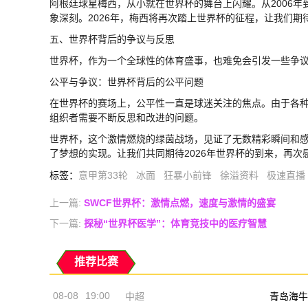
阿根廷球星梅西，从小就在世界杯的舞台上闪耀。从2006年
象深刻。2026年，梅西将再次踏上世界杯的征程，让我们期
五、世界杯背后的争议与反思
世界杯，作为一个全球性的体育盛事，也难免会引发一些争
公平与争议：世界杯背后的公平问题
在世界杯的赛场上，公平性一直是球迷关注的焦点。由于各
组织者需要不断反思和改进的问题。
世界杯，这个激情燃烧的绿茵战场，见证了无数精彩瞬间和
了梦想的实现。让我们共同期待2026年世界杯的到来，再次
标签
：
意甲第33轮
冰面
狂暴小前锋
徐溢资料
极速直播
上一篇:
SWCF世界杯：激情点燃，速度与激情的盛宴
下一篇:
探秘“世界杯医学”：体育竞技中的医疗智慧
推荐比赛
08-08
19:00
中超
青岛海牛