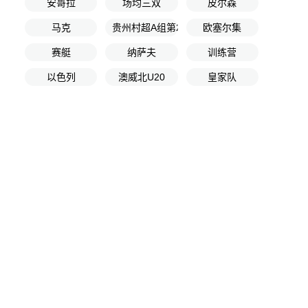
安哥拉
场均三双
皮尔森
马克
贵州村超A组第2轮
欧塞尔集
赛艇
纳萨夫
训练营
以色列
澳威北U20
皇家队