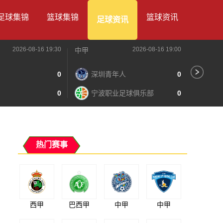
足球集锦
篮球集锦
篮球资讯
足球资讯
2026-08-16 19:30
2026-08-16 19:00
中甲
中甲
0
深圳青年人
0
苏
0
宁波职业足球俱乐部
0
南
热门赛事
西甲
巴西甲
中甲
中甲