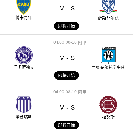
V
S
-
博卡青年
萨斯菲尔德
即将开始
04:00
08-10
阿甲
V
S
-
门多萨独立
里奥夸尔托学生队
即将开始
04:00
08-10
阿甲
V
S
-
塔勒瑞斯
拉努斯
即将开始