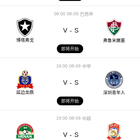
08:00
08-09
巴西甲
V
S
-
博塔弗戈
弗鲁米嫩塞
即将开始
18:00
08-09
中甲
V
S
-
延边龙鼎
深圳青年人
即将开始
19:00
08-09
中超
V
S
-