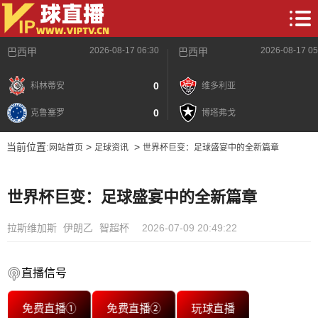
2026-08-17 06:30
2026-08-17 05
巴西甲
巴西甲
0
科林蒂安
维多利亚
0
克鲁塞罗
博塔弗戈
当前位置:
>
>
网站首页
足球资讯
世界杯巨变：足球盛宴中的全新篇章
世界杯巨变：足球盛宴中的全新篇章
拉斯维加斯
伊朗乙
智超杯
2026-07-09 20:49:22
直播信号
免费直播①
免费直播②
玩球直播