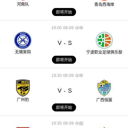
河南队
青岛西海岸
即将开始
19:00
08-09
中甲
V
S
-
无锡吴钩
宁波职业足球俱乐部
即将开始
19:30
08-09
中甲
V
S
-
广州豹
广西恒宸
即将开始
19:35
08-09
中超