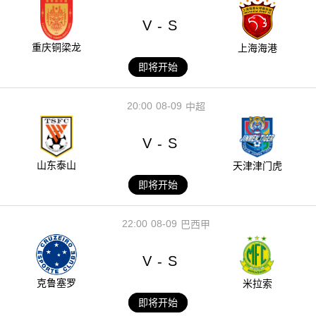
V
S
-
重庆铜梁龙
上海海港
即将开始
20:00
08-09
中超
V
S
-
山东泰山
天津津门虎
即将开始
22:00
08-09
巴西甲
V
S
-
克鲁塞罗
米拉索
即将开始