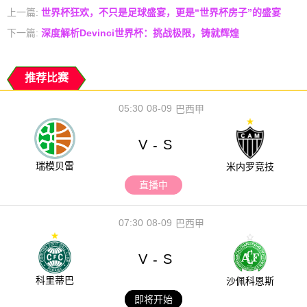
上一篇:
世界杯狂欢，不只是足球盛宴，更是“世界杯房子”的盛宴
下一篇:
深度解析Devinci世界杯：挑战极限，铸就辉煌
推荐比赛
05:30
08-09
巴西甲
V
S
-
瑞模贝雷
米内罗竞技
直播中
07:30
08-09
巴西甲
V
S
-
科里蒂巴
沙佩科恩斯
即将开始