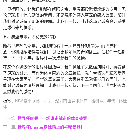
四、重温激情，共赴足球盛宴
世界杯回放，让我们能够在闲暇之余，重温那段激情燃烧的岁月。无
论是球场上惊心动魄的瞬间，还是赛场外感人至深的感人故事，都让
我们对足球有了更深的理解。让我们一起，共赴这场足球盛宴，感受
足球带来的快乐。
五、展望未来，期待更多精彩
随着世界杯的落幕，我们期待着下一届世界杯的精彩。而世界杯回
放，也将继续陪伴着我们，见证更多足球传奇的诞生。让我们一起期
待，下一个四年，世界杯再次点燃我们的激情。
在这个充满激情的世界杯回放中，我们见证了无数经典瞬间，感受到
了足球的魅力。而作为体育网站的文章编辑，我有幸将这些精彩瞬间
呈现在大家面前。希望这篇文章能让大家在重温激情岁月的同时，也
能对足球有更深的理解。让我们一起期待，下一个四年，世界杯再次
点燃我们的激情！
标签
：
NBA夏季联赛
寿命
深圳南山竞驰体育
雄狮队
年代
体检
体
上一篇:
世界杯度假：一场说走就走的体育盛宴
下一篇:
世界杯blaster足球场上的神秘武器！