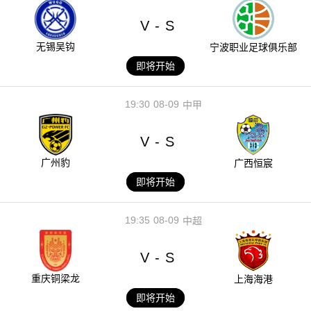
V
S
-
无锡吴钩
宁波职业足球俱乐部
即将开始
19:30
08-09
中甲
V
S
-
广州豹
广西恒宸
即将开始
19:35
08-09
中超
V
S
-
重庆铜梁龙
上海海港
即将开始