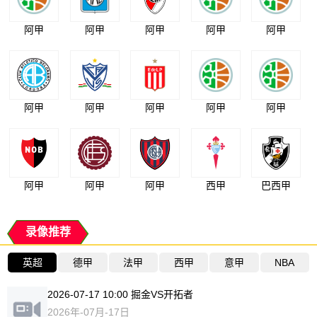
阿甲
阿甲
阿甲
阿甲
阿甲
阿甲
阿甲
阿甲
阿甲
阿甲
阿甲
阿甲
阿甲
西甲
巴西甲
录像推荐
英超
德甲
法甲
西甲
意甲
NBA
2026-07-17 10:00 掘金VS开拓者
2026年-07月-17日