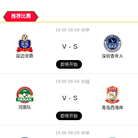
推荐比赛
18:00
08-09
中甲
V
S
-
延边龙鼎
深圳青年人
即将开始
19:00
08-09
中超
V
S
-
河南队
青岛西海岸
即将开始
19:00
08-09
中甲