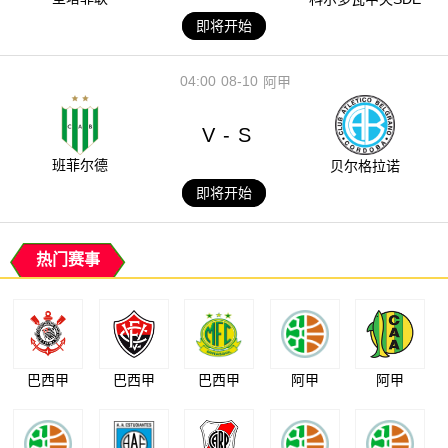
即将开始
04:00
08-10
阿甲
V
S
-
班菲尔德
贝尔格拉诺
即将开始
热门赛事
巴西甲
巴西甲
巴西甲
阿甲
阿甲