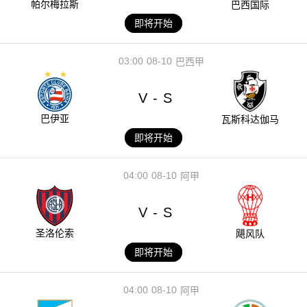
帕尔梅拉斯
巴西国际
即将开始
03:00
08-10
巴西甲
V
S
-
巴伊亚
瓦斯科达伽马
即将开始
04:00
08-10
阿甲
V
S
-
圣洛伦索
飓风队
即将开始
04:00
08-10
阿甲