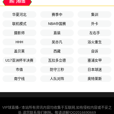
热门标签
华夏河北
赛季中
集训
联机模式
NBA中国赛
外卡
摄影师
直装
左右手
HHH
吴亦凡
浴火重生
盖贝莱
西藏
自诉
U17亚洲杯半决赛
瓦拉多立德
塞浦女甲
市值
防守三秒
日本球迷
南宁线
人队对阵
奥特莱斯
VIP球直播✅本站所有资讯内容均收集于互联网,如有侵权内容或不妥之
处,请您联系我们删除。敬请谅解!QQ2016690669