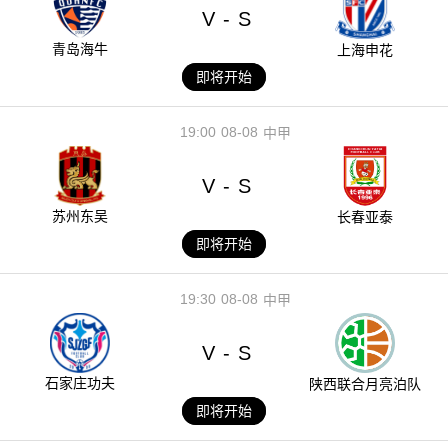
V
S
-
青岛海牛
上海申花
即将开始
19:00
08-08
中甲
V
S
-
苏州东吴
长春亚泰
即将开始
19:30
08-08
中甲
V
S
-
石家庄功夫
陕西联合月亮泊队
即将开始