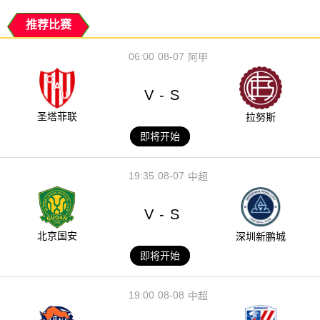
推荐比赛
06:00
08-07
阿甲
V
S
-
圣塔菲联
拉努斯
即将开始
19:35
08-07
中超
V
S
-
北京国安
深圳新鹏城
即将开始
19:00
08-08
中超