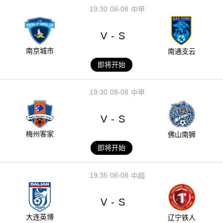
19:30
08-08
中甲
V
S
-
南京城市
南通支云
即将开始
19:30
08-08
中甲
V
S
-
梅州客家
佛山南狮
即将开始
19:35
08-08
中超
V
S
-
大连英博
辽宁铁人