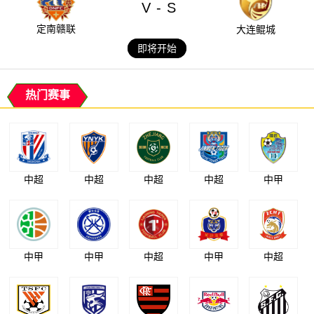
V
S
-
定南赣联
大连鲲城
即将开始
热门赛事
中超
中超
中超
中超
中甲
中甲
中甲
中超
中甲
中超