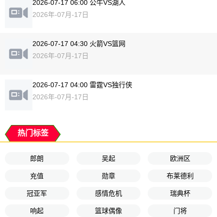
2026-07-17 06:00 公牛VS湖人
2026年-07月-17日
2026-07-17 04:30 火箭VS篮网
2026年-07月-17日
2026-07-17 04:00 雷霆VS独行侠
2026年-07月-17日
热门标签
郎朗
吴起
欧洲区
充值
勋章
布莱德利
冠亚军
感情危机
瑞典杯
响起
篮球偶像
门将