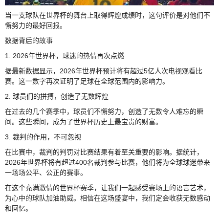
当一支球队在世界杯的舞台上取得辉煌成绩时，这句评价是对他们不
懈努力的最好回报。
数据背后的故事
1. 2026年世界杯，球迷的热情再次点燃
据最新数据显示，2026年世界杯预计将有超过5亿人次电视观看比
赛。这一数字再次证明了足球在全球范围内的影响力。
2. 球员们的拼搏，创造了无数辉煌
在过去的几个赛季中，球员们不懈努力，创造了无数令人难忘的瞬
间。这些瞬间，成为了世界杯历史上最宝贵的财富。
3. 裁判的作用，不可忽视
在比赛中，裁判的判罚对比赛结果有着至关重要的影响。据统计，
2026年世界杯将有超过400名裁判参与比赛，他们将为全球球迷带来
一场场公平、公正的赛事。
在这个充满激情的世界杯赛季，让我们一起感受赛场上的语言艺术，
为心中的球队加油助威。相信在这场盛宴中，我们定会收获无数感动
和回忆。