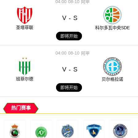
04:00
08-10
阿甲
V
S
-
圣塔菲联
科尔多瓦中央SDE
即将开始
04:00
08-10
阿甲
V
S
-
班菲尔德
贝尔格拉诺
即将开始
热门赛事