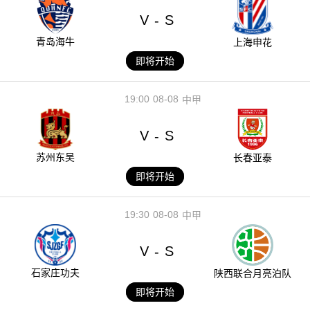
V
S
-
青岛海牛
上海申花
即将开始
19:00
08-08
中甲
V
S
-
苏州东吴
长春亚泰
即将开始
19:30
08-08
中甲
V
S
-
石家庄功夫
陕西联合月亮泊队
即将开始