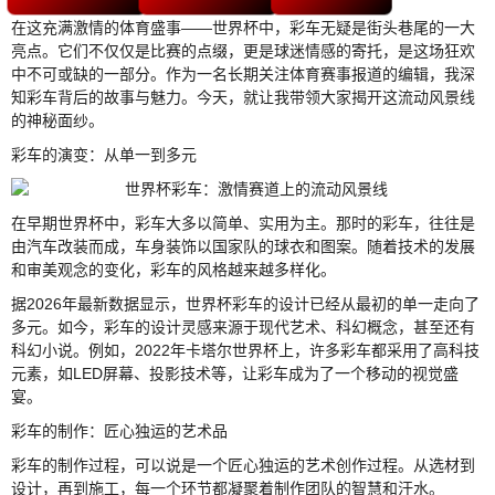
在这充满激情的体育盛事——世界杯中，彩车无疑是街头巷尾的一大
亮点。它们不仅仅是比赛的点缀，更是球迷情感的寄托，是这场狂欢
中不可或缺的一部分。作为一名长期关注体育赛事报道的编辑，我深
知彩车背后的故事与魅力。今天，就让我带领大家揭开这流动风景线
的神秘面纱。
彩车的演变：从单一到多元
在早期世界杯中，彩车大多以简单、实用为主。那时的彩车，往往是
由汽车改装而成，车身装饰以国家队的球衣和图案。随着技术的发展
和审美观念的变化，彩车的风格越来越多样化。
据2026年最新数据显示，世界杯彩车的设计已经从最初的单一走向了
多元。如今，彩车的设计灵感来源于现代艺术、科幻概念，甚至还有
科幻小说。例如，2022年卡塔尔世界杯上，许多彩车都采用了高科技
元素，如LED屏幕、投影技术等，让彩车成为了一个移动的视觉盛
宴。
彩车的制作：匠心独运的艺术品
彩车的制作过程，可以说是一个匠心独运的艺术创作过程。从选材到
设计，再到施工，每一个环节都凝聚着制作团队的智慧和汗水。