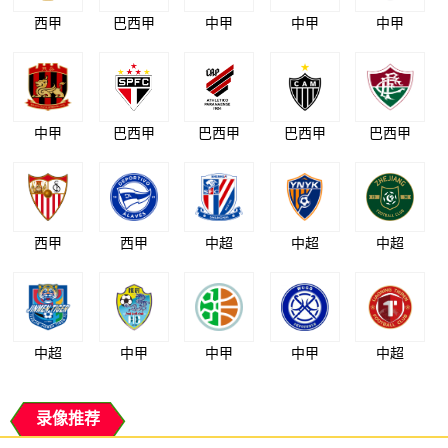
西甲
巴西甲
中甲
中甲
中甲
中甲
巴西甲
巴西甲
巴西甲
巴西甲
西甲
西甲
中超
中超
中超
中超
中甲
中甲
中甲
中超
录像推荐