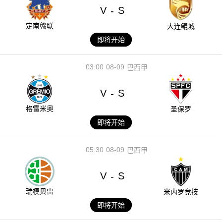
V
S
-
定南赣联
大连鲲城
即将开始
03:00
08-09
巴西甲
V
S
-
格雷米奥
圣保罗
即将开始
05:30
08-09
巴西甲
V
S
-
瑞模贝雷
米内罗竞技
即将开始