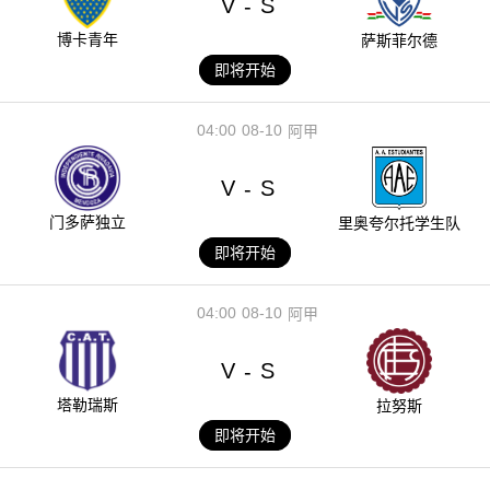
V
S
-
博卡青年
萨斯菲尔德
即将开始
04:00
08-10
阿甲
V
S
-
门多萨独立
里奥夸尔托学生队
即将开始
04:00
08-10
阿甲
V
S
-
塔勒瑞斯
拉努斯
即将开始