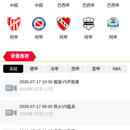
中超
中超
巴西甲
巴西甲
巴西甲
阿甲
阿甲
阿甲
阿甲
阿甲
录像推荐
英超
德甲
法甲
西甲
意甲
NBA
2026-07-17 10:00 掘金VS开拓者
2026年-07月-17日
2026-07-17 09:00 热火VS猛龙
2026年-07月-17日