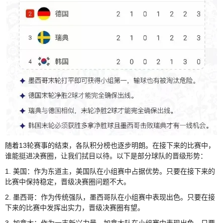
随着13轮赛事的结束，各队积分榜也逐步明朗。在接下来的比赛中，
谁能挺进决赛圈，让我们拭目以待。以下是部分球队的晋级形势：
1. 美国：作为东道主，美国队在小组赛中占据优势。只要在接下来的
比赛中保持稳定，晋级决赛圈问题不大。
2. 墨西哥：作为传统强队，墨西哥队在小组赛中表现出色。只要在接
下来的比赛中发挥出实力，晋级决赛圈有望。