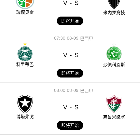
V
S
-
瑞模贝雷
米内罗竞技
即将开始
07:30
08-09
巴西甲
V
S
-
科里蒂巴
沙佩科恩斯
即将开始
08:00
08-09
巴西甲
V
S
-
博塔弗戈
弗鲁米嫩塞
即将开始