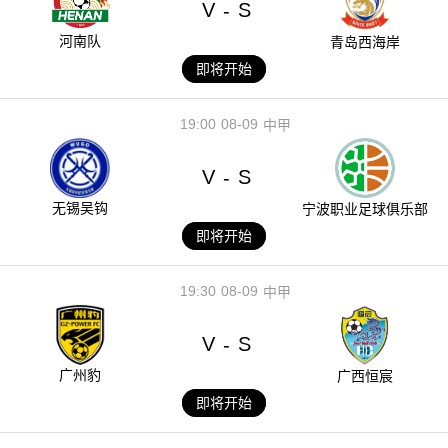
V
S
-
河南队
青岛西海岸
即将开始
19:00
08-09
中甲
V
S
-
无锡吴钩
宁波职业足球俱乐部
即将开始
19:30
08-09
中甲
V
S
-
广州豹
广西恒宸
即将开始