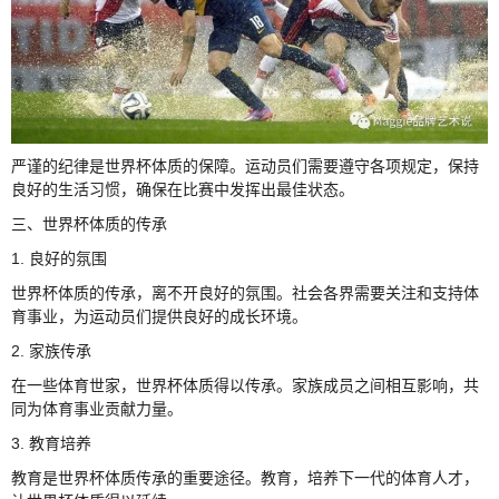
严谨的纪律是世界杯体质的保障。运动员们需要遵守各项规定，保持
良好的生活习惯，确保在比赛中发挥出最佳状态。
三、世界杯体质的传承
1. 良好的氛围
世界杯体质的传承，离不开良好的氛围。社会各界需要关注和支持体
育事业，为运动员们提供良好的成长环境。
2. 家族传承
在一些体育世家，世界杯体质得以传承。家族成员之间相互影响，共
同为体育事业贡献力量。
3. 教育培养
教育是世界杯体质传承的重要途径。教育，培养下一代的体育人才，