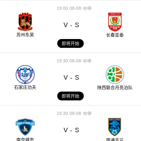
19:00
08-08
中甲
V
S
-
苏州东吴
长春亚泰
即将开始
19:30
08-08
中甲
V
S
-
石家庄功夫
陕西联合月亮泊队
即将开始
19:30
08-08
中甲
V
S
-
南京城市
南通支云