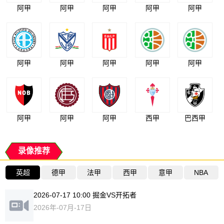
阿甲
阿甲
阿甲
阿甲
阿甲
阿甲
阿甲
阿甲
阿甲
阿甲
阿甲
阿甲
阿甲
西甲
巴西甲
录像推荐
英超
德甲
法甲
西甲
意甲
NBA
2026-07-17 10:00 掘金VS开拓者
2026年-07月-17日