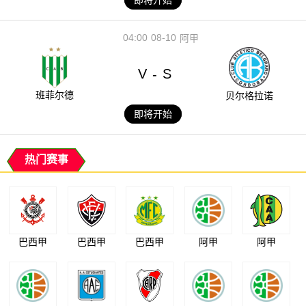
04:00
08-10
阿甲
V
S
-
班菲尔德
贝尔格拉诺
即将开始
热门赛事
巴西甲
巴西甲
巴西甲
阿甲
阿甲