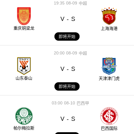
19:35
08-09
中超
V
S
-
重庆铜梁龙
上海海港
即将开始
20:00
08-09
中超
V
S
-
山东泰山
天津津门虎
即将开始
03:00
08-10
巴西甲
V
S
-
帕尔梅拉斯
巴西国际