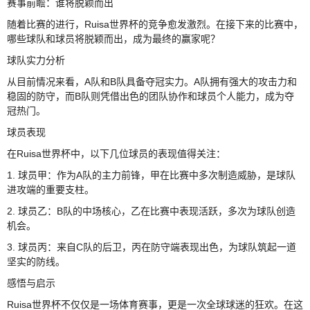
赛事前瞻：谁将脱颖而出
随着比赛的进行，Ruisa世界杯的竞争愈发激烈。在接下来的比赛中，
哪些球队和球员将脱颖而出，成为最终的赢家呢？
球队实力分析
从目前情况来看，A队和B队具备夺冠实力。A队拥有强大的攻击力和
稳固的防守，而B队则凭借出色的团队协作和球员个人能力，成为夺
冠热门。
球员表现
在Ruisa世界杯中，以下几位球员的表现值得关注：
1. 球员甲：作为A队的主力前锋，甲在比赛中多次制造威胁，是球队
进攻端的重要支柱。
2. 球员乙：B队的中场核心，乙在比赛中表现活跃，多次为球队创造
机会。
3. 球员丙：来自C队的后卫，丙在防守端表现出色，为球队筑起一道
坚实的防线。
感悟与启示
Ruisa世界杯不仅仅是一场体育赛事，更是一次全球球迷的狂欢。在这