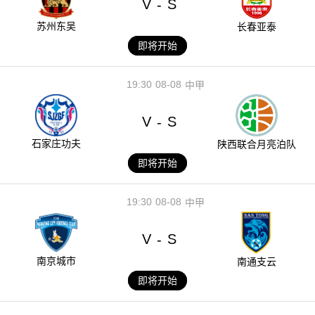
V
S
-
苏州东吴
长春亚泰
即将开始
19:30
08-08
中甲
V
S
-
石家庄功夫
陕西联合月亮泊队
即将开始
19:30
08-08
中甲
V
S
-
南京城市
南通支云
即将开始