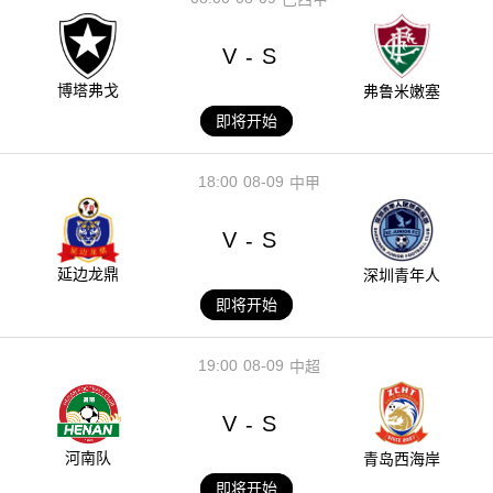
V
S
-
博塔弗戈
弗鲁米嫩塞
即将开始
18:00
08-09
中甲
V
S
-
延边龙鼎
深圳青年人
即将开始
19:00
08-09
中超
V
S
-
河南队
青岛西海岸
即将开始