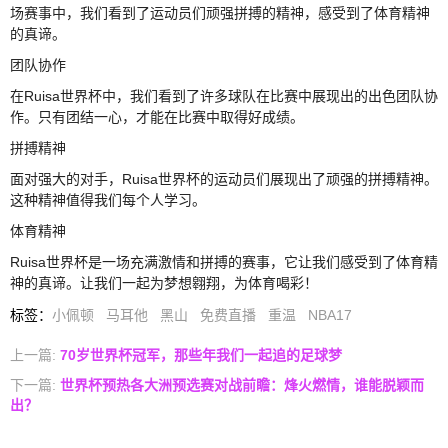
场赛事中，我们看到了运动员们顽强拼搏的精神，感受到了体育精神
的真谛。
团队协作
在Ruisa世界杯中，我们看到了许多球队在比赛中展现出的出色团队协
作。只有团结一心，才能在比赛中取得好成绩。
拼搏精神
面对强大的对手，Ruisa世界杯的运动员们展现出了顽强的拼搏精神。
这种精神值得我们每个人学习。
体育精神
Ruisa世界杯是一场充满激情和拼搏的赛事，它让我们感受到了体育精
神的真谛。让我们一起为梦想翱翔，为体育喝彩！
标签
：
小佩顿
马耳他
黑山
免费直播
重温
NBA17
上一篇:
70岁世界杯冠军，那些年我们一起追的足球梦
下一篇:
世界杯预热各大洲预选赛对战前瞻：烽火燃情，谁能脱颖而
出？