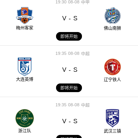
19:30
08-08
中甲
V
S
-
梅州客家
佛山南狮
即将开始
19:35
08-08
中超
V
S
-
大连英博
辽宁铁人
即将开始
19:35
08-08
中超
V
S
-
浙江队
武汉三镇