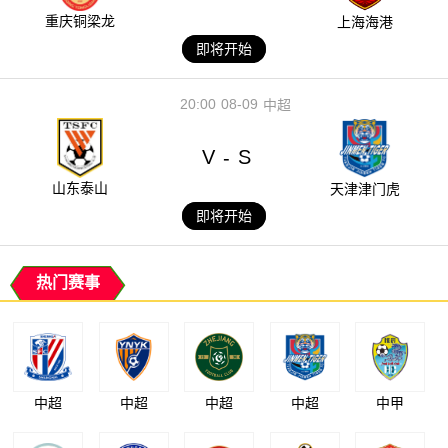
重庆铜梁龙
上海海港
即将开始
20:00
08-09
中超
V
S
-
山东泰山
天津津门虎
即将开始
热门赛事
中超
中超
中超
中超
中甲