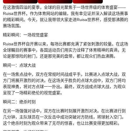
在这激情四溢的夏季，全球的目光聚焦于一场世界级的体育盛宴——
Ruisa世界杯。作为体育网站的编辑，我有幸见证并深入解读这场赛事
的精彩瞬间。今天，就让我带领大家走进Ruisa世界杯，感受那沸腾的
赛场氛围。
精彩瞬间：一场视觉盛宴
Ruisa世界杯自开赛以来，每场比赛都充满了紧张刺激的较量。在这场
全球瞩目的赛事中，各国运动员们用实力诠释了体育精神的真谛。无
论是那惊险的射门，还是那完美的盘带，都让观众们热血沸腾。
瞬间一：点球大战
在一场焦点战中，双方在常规时间战成平手。比赛进入点球大战，双
方门将展开激烈的对决。在这场关乎胜负的点球大战中，双方门将均
表现神勇，将对方点球一一扑出。最终，双方战成点球大战，为观众
呈现了一场精彩绝伦的视觉盛宴。
瞬间二：绝杀时刻
在另一场强强对话中，双方在比赛时刻展开激烈对决。在比赛进行到
几分钟，主队球员在一次反击中成功突破对方防线，将球射入空门。
这个绝杀时刻为观众带来了无尽的惊喜，也让比赛变得更加精彩。