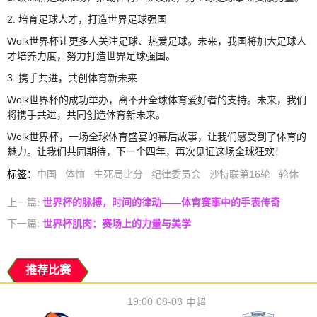
2. 培育足球人才，打造世界足球强国
Wolk世界杯让更多人关注足球、热爱足球。未来，我国将加大足球人
才培养力度，努力打造世界足球强国。
3. 携手共进，共创体育新未来
Wolk世界杯的成功举办，离不开全球体育爱好者的支持。未来，我们
将携手共进，共同创造体育新未来。
Wolk世界杯，一场全球体育盛宴的幕后故事，让我们感受到了体育的
魅力。让我们共同期待，下一个四年，再次见证这场全球狂欢！
标签
：
中国
体恤
生死局比分
纪律委员会
沙特联第16轮
轮休
上一篇:
世界杯的脉搏，时间的律动——体育赛事中的手表传奇
下一篇:
世界杯肌肉：赛场上的力量与美学
推荐比赛
19:00
08-08
中超