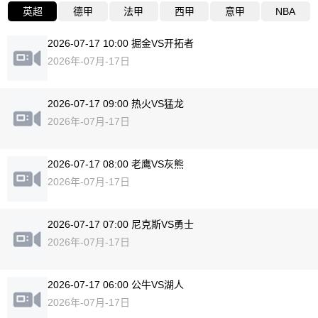
英超
德甲
法甲
西甲
意甲
NBA
2026-07-17 10:00 掘金VS开拓者
2026年-07月-17日
2026-07-17 09:00 热火VS猛龙
2026年-07月-17日
2026-07-17 08:00 老鹰VS灰熊
2026年-07月-17日
2026-07-17 07:00 尼克斯VS勇士
2026年-07月-17日
2026-07-17 06:00 公牛VS湖人
2026年-07月-17日