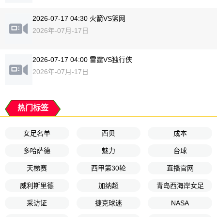
2026-07-17 04:30 火箭VS篮网
2026年-07月-17日
2026-07-17 04:00 雷霆VS独行侠
2026年-07月-17日
热门标签
女足名单
西贝
成本
多哈萨德
魅力
台球
天梯赛
西甲第30轮
直播官网
威利斯里德
加纳超
青岛西海岸女足
采访证
捷克球迷
NASA