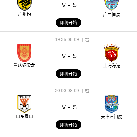
V
S
-
广州豹
广西恒宸
即将开始
19:35
08-09
中超
V
S
-
重庆铜梁龙
上海海港
即将开始
20:00
08-09
中超
V
S
-
山东泰山
天津津门虎
即将开始