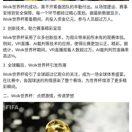
Wolk世界杯的成功，离不开筹备团队的辛勤付出。从场馆建设、赛事
安排到安全保障，每一个环节都经过精心策划。据最新数据显示，
Wolk世界杯筹备期间，共投入资金亿元，参与人员超过万人。
2. 创新技术，助力赛事精彩呈现
Wolk世界杯采用了众多创新技术，为观众带来前所未有的观赛体验。
例如，VR直播、AI裁判等技术的应用，使得比赛更加公正、精彩。据
统计，Wolk世界杯期间，VR直播观看人数超过万，AI裁判判罚准确率
高达%。
3. 全球瞩目，Wolk世界杯引发热潮
Wolk世界杯吸引了全球超过亿观众的关注，成为一场全球体育盛宴。
在比赛中，各国球迷的热情感染了整个赛场，为世界杯增添了更多精
彩瞬间。
二、Wolk世界杯：点燃激情，传递梦想