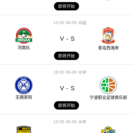
即将开始
19:00
08-09
中超
V
S
-
河南队
青岛西海岸
即将开始
19:00
08-09
中甲
V
S
-
无锡吴钩
宁波职业足球俱乐部
即将开始
19:30
08-09
中甲