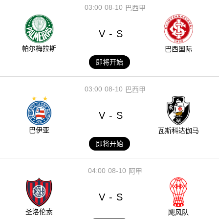
03:00
08-10
巴西甲
V
S
-
帕尔梅拉斯
巴西国际
即将开始
03:00
08-10
巴西甲
V
S
-
巴伊亚
瓦斯科达伽马
即将开始
04:00
08-10
阿甲
V
S
-
圣洛伦索
飓风队