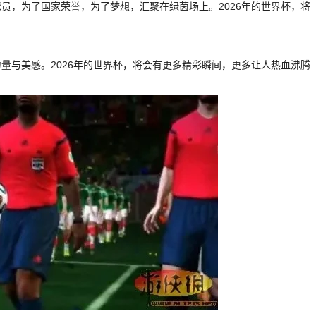
员，为了国家荣誉，为了梦想，汇聚在绿茵场上。2026年的世界杯，将
。
量与美感。2026年的世界杯，将会有更多精彩瞬间，更多让人热血沸腾