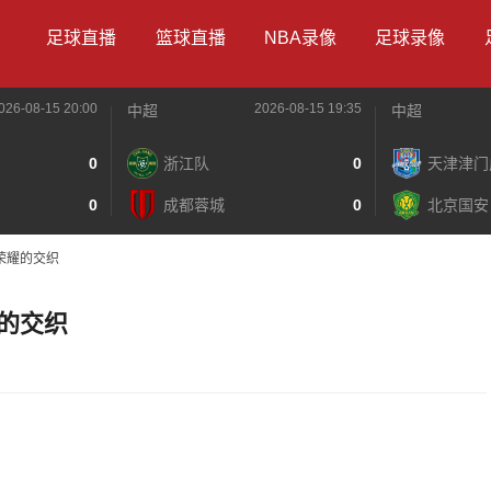
足球直播
篮球直播
NBA录像
足球录像
026-08-15 20:00
2026-08-15 19:35
中超
中超
0
浙江队
0
天津津门
0
成都蓉城
0
北京国安
与荣耀的交织
耀的交织