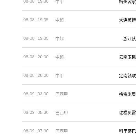
08-08
19:30
中甲
梅州客家
08-08
19:35
中超
大连英博
08-08
19:35
中超
浙江队
08-08
20:00
中超
云南玉昆
08-08
20:00
中甲
定南赣联
08-09
03:00
巴西甲
格雷米奥
08-09
05:30
巴西甲
瑞模贝雷
08-09
07:30
巴西甲
科里蒂巴