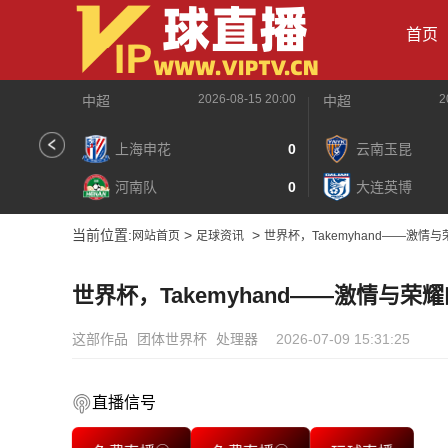
首页
2026-08-15 20:00
2
中超
中超
上海申花
0
云南玉昆
河南队
0
大连英博
当前位置:
>
>
网站首页
足球资讯
世界杯，Takemyhand——激情
世界杯，Takemyhand——激情与荣
这部作品
团体世界杯
处理器
2026-07-09 15:31:25
直播信号